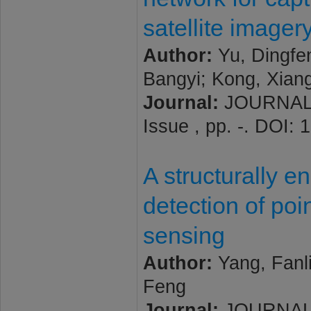
satellite imager
Author:
Yu, Dingfen
Bangyi; Kong, Xian
Journal:
JOURNAL 
Issue , pp. -. DOI:
A structurally 
detection of po
sensing
Author:
Yang, Fanli
Feng
Journal:
JOURNAL 