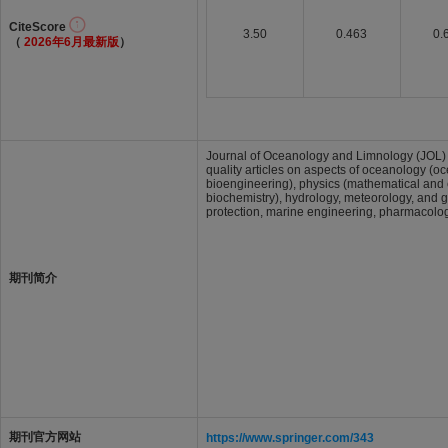
CiteScore
3.50
0.463
0.
（
2026年6月最新版
）
Journal of Oceanology and Limnology (JOL) a
quality articles on aspects of oceanology (o
bioengineering), physics (mathematical and 
biochemistry), hydrology, meteorology, and 
protection, marine engineering, pharmacolog
期刊简介
期刊官方网站
https://www.springer.com/343