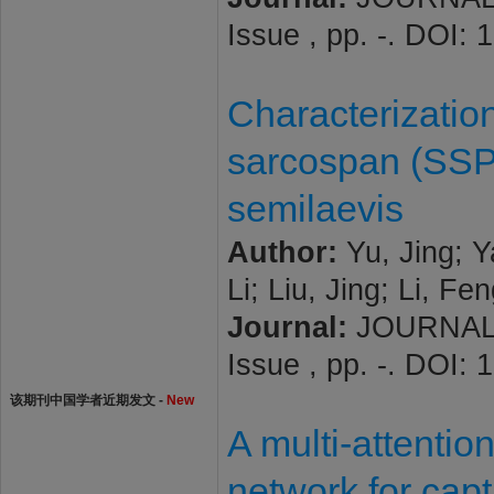
Issue , pp. -. DOI:
Characterization
sarcospan (SSP
semilaevis
Author:
Yu, Jing; Y
Li; Liu, Jing; Li, F
Journal:
JOURNAL 
Issue , pp. -. DOI:
该期刊中国学者近期发文 -
New
A multi-attenti
network for capt