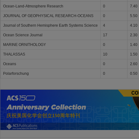
Ocean-Land-Atmosphere Research
0
7.40
JOURNAL OF GEOPHYSICAL RESEARCH-OCEANS
0
5.50
Journal of Southern Hemisphere Earth Systems Science
4
4.10
Ocean Science Journal
17
2.30
MARINE ORNITHOLOGY
0
1.40
THALASSAS
10
1.50
Oceans
0
2.60
Polarforschung
0
0.50