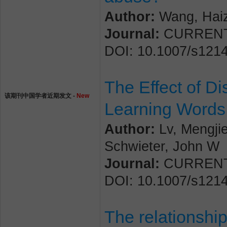
Author:
Wang, Haiz
Journal:
CURRENT P
DOI: 10.1007/s121
The Effect of D
该期刊中国学者近期发文 -
New
Learning Words
Author:
Lv, Mengjie
Schwieter, John W
Journal:
CURRENT P
DOI: 10.1007/s121
The relationship