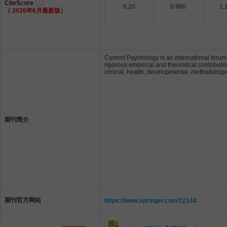
CiteScore
6.20
0.960
1.
（
2026年6月最新版
）
Current Psychology is an international forum
rigorous empirical and theoretical contributio
clinical, health, developmental, methodolog
期刊简介
期刊官方网站
https://www.springer.com/12144