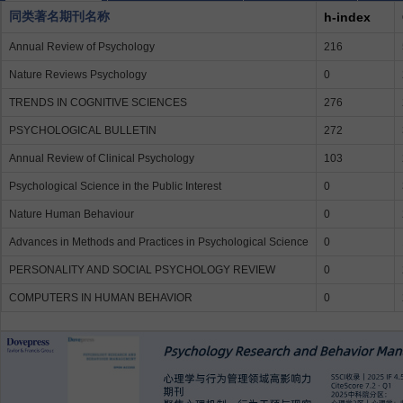
同类著名期刊名称
h-index
Annual Review of Psychology
216
Nature Reviews Psychology
0
TRENDS IN COGNITIVE SCIENCES
276
PSYCHOLOGICAL BULLETIN
272
Annual Review of Clinical Psychology
103
Psychological Science in the Public Interest
0
Nature Human Behaviour
0
Advances in Methods and Practices in Psychological Science
0
PERSONALITY AND SOCIAL PSYCHOLOGY REVIEW
0
COMPUTERS IN HUMAN BEHAVIOR
0