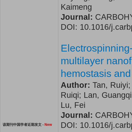
Kaimeng
Journal:
CARBOHYDR
DOI: 10.1016/j.car
Electrospinning
multilayer nano
hemostasis and 
Author:
Tan, Ruiyi;
Ruiqi; Lan, Guangq
Lu, Fei
Journal:
CARBOHYDR
DOI: 10.1016/j.car
该期刊中国学者近期发文 -
New