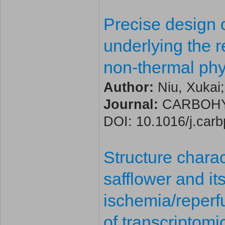
Precise design 
underlying the r
non-thermal phy
Author:
Niu, Xukai;
Journal:
CARBOHYDR
DOI: 10.1016/j.car
Structure charac
safflower and it
ischemia/reperf
of transcriptom