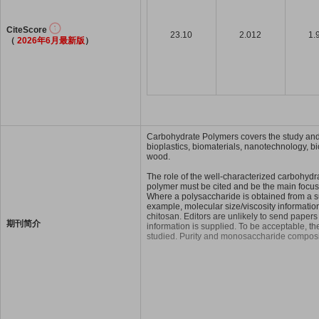
CiteScore
23.10
2.012
1.
（
2026年6月最新版
）
Carbohydrate Polymers covers the study and 
bioplastics, biomaterials, nanotechnology, bi
wood.
The role of the well-characterized carbohydr
polymer must be cited and be the main focus o
Where a polysaccharide is obtained from a sup
example, molecular size/viscosity information
chitosan. Editors are unlikely to send paper
期刊简介
information is supplied. To be acceptable, th
studied. Purity and monosaccharide compositi