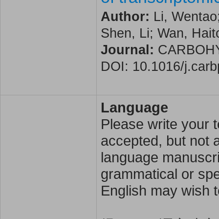
Author:
Li, Wentao;
Shen, Li; Wan, Hait
Journal:
CARBOHYDR
DOI: 10.1016/j.car
Language
Please write your t
accepted, but not a
language manuscrip
grammatical or spel
English may wish t