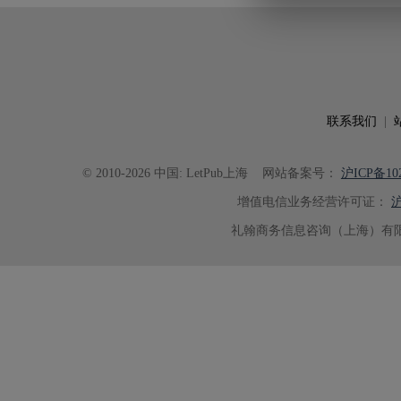
出的呈现。同时，编辑对英文语法
语言规范进行了细致修改，有效提
可读性。整个服务过程中沟通及时
具有针对性，为论文顺利投稿并发表于 Ad
了重要帮助。
联系我们
|
© 2010-2026 中国: LetPub上海
网站备案号：
沪ICP备102
增值电信业务经营许可证：
沪
礼翰商务信息咨询（上海）有限