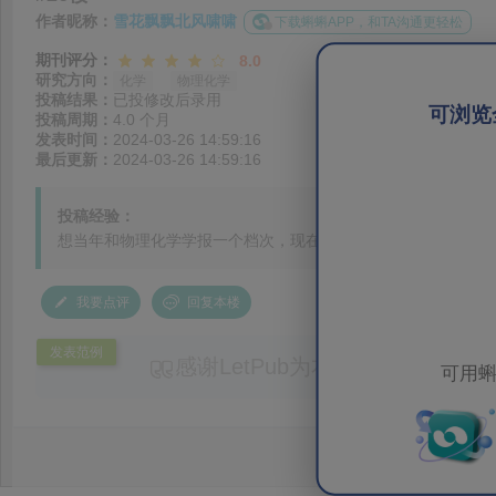
作者昵称：
雪花飘飘北风啸啸
下载蝌蝌APP，和TA沟通更轻松
期刊评分：
8.0
研究方向：
化学
物理化学
投稿结果：
已投修改后录用
可浏览
投稿周期：
4.0 个月
发表时间：
2024-03-26 14:59:16
最后更新：
2024-03-26 14:59:16
投稿经验：
想当年和物理化学学报一个档次，现在人家各种操作，影响因子
我要点评
回复本楼
发表范例
感谢LetPub为本论文提供专业
可用蝌
务。编辑结合论文中全光谱响应S
效应及界面电荷传输等研究内容，
论述逻辑进行了系统梳理，使研究
析及机理讨论之间的关系更加清晰