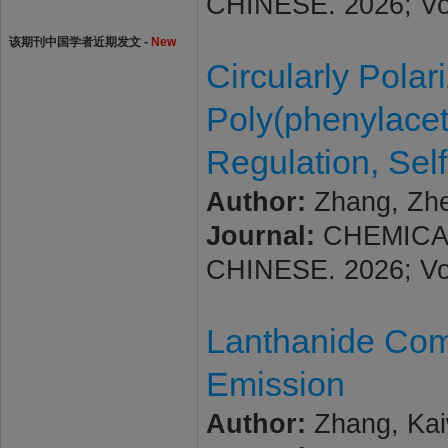
CHINESE. 2026; Vol
该期刊中国学者近期发文 -
New
Circularly Polar
Poly(phenylacet
Regulation, Sel
Author:
Zhang, Zhe
Journal:
CHEMICAL
CHINESE. 2026; Vol.
Lanthanide Com
Emission
Author:
Zhang, Kai