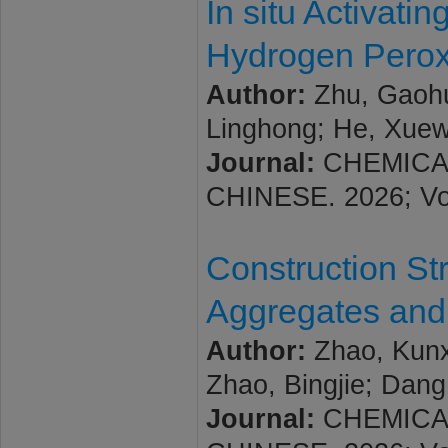
In situ Activati
Hydrogen Perox
Author:
Zhu, Gaohua
Linghong; He, Xue
Journal:
CHEMICAL
CHINESE. 2026; Vol
Construction St
Aggregates and 
Author:
Zhao, Kunxi
Zhao, Bingjie; Dan
Journal:
CHEMICAL