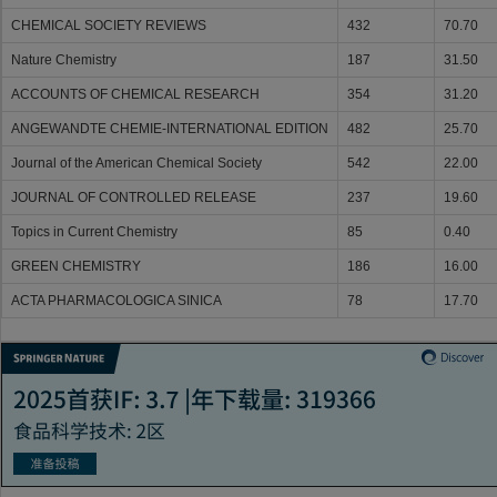
CHEMICAL SOCIETY REVIEWS
432
70.70
Nature Chemistry
187
31.50
ACCOUNTS OF CHEMICAL RESEARCH
354
31.20
ANGEWANDTE CHEMIE-INTERNATIONAL EDITION
482
25.70
Journal of the American Chemical Society
542
22.00
JOURNAL OF CONTROLLED RELEASE
237
19.60
Topics in Current Chemistry
85
0.40
GREEN CHEMISTRY
186
16.00
ACTA PHARMACOLOGICA SINICA
78
17.70