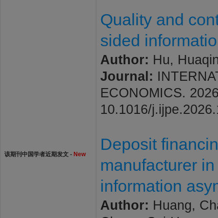
Quality and cont
sided informati
Author:
Hu, Huaqin
Journal:
INTERNA
ECONOMICS. 2026; V
10.1016/j.ijpe.2026
Deposit financin
该期刊中国学者近期发文 -
New
manufacturer in 
information as
Author:
Huang, Cha