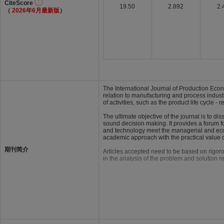
CiteScore
19.50
2.892
2.
（
2026年6月最新版
）
The International Journal of Production Econ
relation to manufacturing and process industr
of activities, such as the product life cycle -
The ultimate objective of the journal is to d
sound decision making. It provides a forum 
and technology meet the managerial and econo
academic approach with the practical value of
期刊简介
Articles accepted need to be based on rigor
in the analysis of the problem and solution re