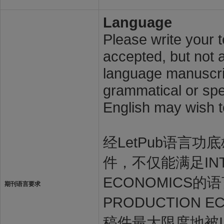
Language
Please write your t
accepted, but not a
language manuscrip
grammatical or spel
English may wish t
经LetPub语言功底雄
件，不仅能满足INTER
ECONOMICS的语
期刊语言要求
PRODUCTION
稿件最大限度地被INTE