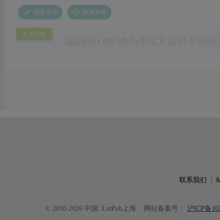
我要点评
回复本楼
发表范例
感谢LetPub为本论文提供专业
务。编辑结合论文中全光谱响应S
效应及界面电荷传输等研究内容，
论述逻辑进行了系统梳理，使研究
析及机理讨论之间的关系更加清晰
出的呈现。同时，编辑对英文语法
语言规范进行了细致修改，有效提
可读性。整个服务过程中沟通及时
具有针对性，为论文顺利投稿并发表于 Ad
了重要帮助。
联系我们
|
© 2010-2026 中国: LetPub上海
网站备案号：
沪ICP备102