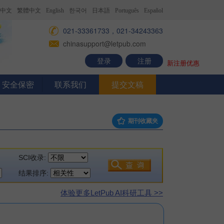
中文
繁體中文
English
한국어
日本語
Português
Español
021-33361733，021-34243363
chinasupport@letpub.com
登录
注册
新注册优惠
安全保密
联系我们
提交文稿
期刊收藏夹
SCI收录:
结果排序:
体验更多LetPub AI科研工具 >>