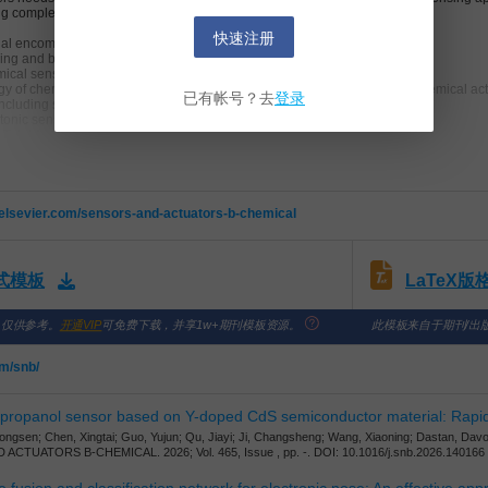
ing complex samples and are properly validated.
快速注册
al encompasses, but is not restricted to, the following areas:
ing and biosensing concepts, mechanisms and detection principles
mical sensors and biosensors
ogy of chemical sensors, biosensors, chip-based detection devices and chemical ac
已有帐号？去
登录
including soft actuators, micro- and nanomotors, microfluidic components
otonic sensors and chemical sensing systems
o Total Analysis Systems (µTAS) and other biochips and microarray systems
array chemometrics
.elsevier.com/sensors-and-actuators-b-chemical
LaTeX
格式模板
，仅供参考。
开通VIP
可免费下载，并享1w+期刊模板资源。
此模板来自于期刊/出
om/snb/
isopropanol sensor based on Y-doped CdS semiconductor material: Ra
Hongsen; Chen, Xingtai; Guo, Yujun; Qu, Jiayi; Ji, Changsheng; Wang, Xiaoning; Dastan, Davo
CTUATORS B-CHEMICAL. 2026; Vol. 465, Issue , pp. -. DOI: 10.1016/j.snb.2026.140166