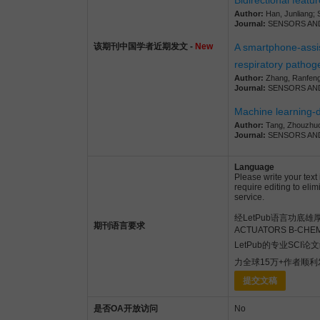
Bidirectional featur
Author:
Han, Junliang; 
Journal:
SENSORS AND A
该期刊中国学者近期发文 -
New
A smartphone-assist
respiratory pathog
Author:
Zhang, Ranfeng;
Journal:
SENSORS AND A
Machine learning-d
Author:
Tang, Zhouzhuo; 
Journal:
SENSORS AND A
Language
Please write your text
require editing to eli
service.
经LetPub语言功底雄厚的
期刊语言要求
ACTUATORS B-
LetPub的专业SCI
力全球15万+作者顺
提交文稿
是否OA开放访问
No