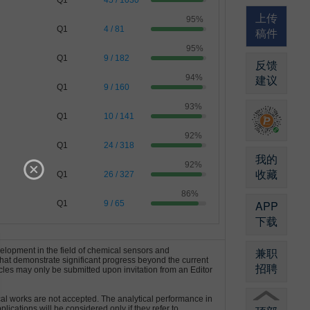
Q1
45 / 1030
上传
95%
Q1
4 / 81
稿件
95%
Q1
9 / 182
反馈
建议
94%
Q1
9 / 160
93%
Q1
10 / 141
92%
Q1
24 / 318
我的
92%
收藏
Q1
26 / 327
86%
APP
Q1
9 / 65
下载
兼职
velopment in the field of chemical sensors and
that demonstrate significant progress beyond the current
招聘
ticles may only be submitted upon invitation from an Editor
cal works are not accepted. The analytical performance in
lications will be considered only if they refer to