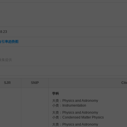
.23
自引率趋势图
收集提供
SJR
SNIP
Ci
学科
大类：Physics and Astronomy
小类：Instrumentation
大类：Physics and Astronomy
小类：Condensed Matter Physics
大类：Physics and Astronomy