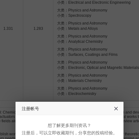
小类：Electrical and Electronic Engineering
大类：Physics and Astronomy
小类：Spectroscopy
大类：Physics and Astronomy
1.331
1.283
小类：Metals and Alloys
大类：Physics and Astronomy
小类：Analytical Chemistry
大类：Physics and Astronomy
小类：Surfaces, Coatings and Films
大类：Physics and Astronomy
小类：Electronic, Optical and Magnetic Materials
大类：Physics and Astronomy
小类：Materials Chemistry
大类：Physics and Astronomy
小类：Electrochemistry
注册帐号
: Chemical is an interdisciplinary journal dedicated to publishing research and de
actuators and analytical microsystems. The journal aims to promote original works 
ese fields along with applicability to solve meaningful analytical problems. Review ar
想了解更多期刊资讯？
注册后，可以立即收藏期刊，分享您的投稿经验。
blish works that are supported by experimental results and as such purely theoreti
rs needs to be reported and critically compared with the state of the art. Sensing app