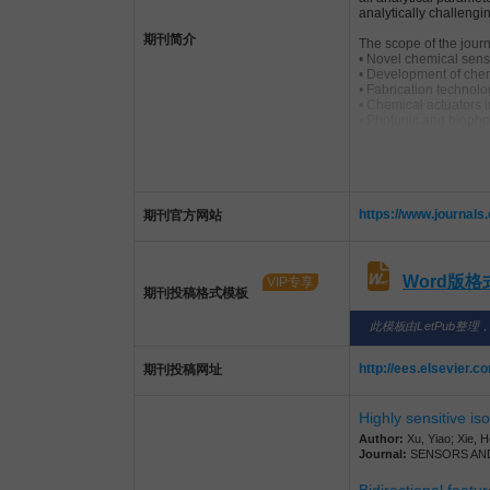
analytically challeng
期刊简介
The scope of the journ
• Novel chemical sens
• Development of che
• Fabrication technol
• Chemical actuators 
• Photonic and bioph
• Lab-on-a-chip, Micr
• Sensor and sensor-
https://www.journals
期刊官方网站
Word版
VIP专享
期刊投稿格式模板
此模板由LetPub整理
http://ees.elsevier.c
期刊投稿网址
Highly sensitive 
Author:
Xu, Yiao; Xie, 
Journal:
SENSORS AND A