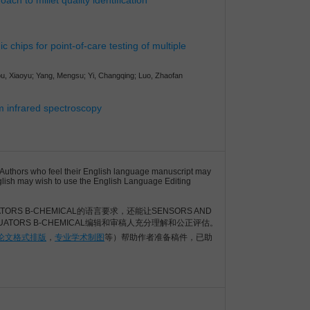
ach to millet quality identification
c chips for point-of-care testing of multiple
u, Xiaoyu; Yang, Mengsu; Yi, Changqing; Luo, Zhaofan
om infrared spectroscopy
). Authors who feel their English language manuscript may
English may wish to use the English Language Editing
UATORS B-CHEMICAL的语言要求，还能让SENSORS AND
TUATORS B-CHEMICAL编辑和审稿人充分理解和公正评估。
I论文格式排版
，
专业学术制图
等）帮助作者准备稿件，已助