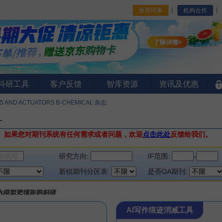
推荐同事
机构合作
I科研工具
客户反馈
智库资源
资讯及优惠
S AND ACTUATORS B-CHEMICAL 杂志
L
。
如果您对期刊系统有任何需求或者问题，欢迎
点击此处
反馈给我们。
研究方向:
IF范围:
-
新锐期刊分区表:
是否OA期刊:
AI写作痕迹消减工具