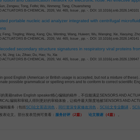
e fusion and classification network for electronic nose: An effective appro
Sun, Zengwu; Tong, Feifei; Wu, Xinmeng; Tang, Chuansheng
CTUATORS B-CHEMICAL. 2026; Vol. 465, Issue , pp. -. DOI: 10.1016/j.snb.2026.140101
ed portable nucleic acid analyzer integrated with centrifugal microfluidi
ens
 Feng, Tingting; Wang, Kang; Qiu, Wenting; Wang, Huiwen; Wu, Wanqing; Xie, Xiaoying; Zho
CTUATORS B-CHEMICAL. 2026; Vol. 465, Issue , pp. -. DOI: 10.1016/j.snb.2026.140141
ecoded secondary structure signatures in respiratory viral proteins fr
Ni, Jing; Liu, Zihao; Du, Hao; Yu, Xia
CTUATORS B-CHEMICAL. 2026; Vol. 465, Issue , pp. -. DOI: 10.1016/j.snb.2026.139947
 in good English (American or British usage is accepted, but not a mixture of these
minate possible grammatical or spelling errors and to conform to correct scientific 
美籍native English speaker精心编辑的稿件，不仅能满足SENSORS AND ACT
CHEMICAL编辑和审稿人得到更好的审稿体验，让稿件最大限度地被SENSORS AND AC
论文编辑服务（包括
SCI论文英语润色
，
同行资深专家修改润色
，
SCI论文专业翻译
，
SC
利发表论文。部分发表范例可查看：
服务好评
（2篇）
论文致谢
（4篇）
。