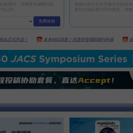
免费体验
 | 报名正式开启！
多本ABS四星！优质经管国际期刊列表
热
热