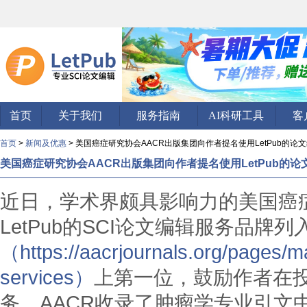
首页
关于我们
服务指南
AI科研工具
客
首页
>
新闻及优惠
> 美国癌症研究协会AACR出版集团向作者提名使用LetPub的论
美国癌症研究协会AACR出版集团向作者提名使用LetPub的论
近日，学术界颇具影响力的美国癌症
LetPub的SCI论文编辑服务品牌
（https://aacrjournals.org/pages/m
services）
上第一位，鼓励作者在
务。AACR收录了肿瘤学专业引文