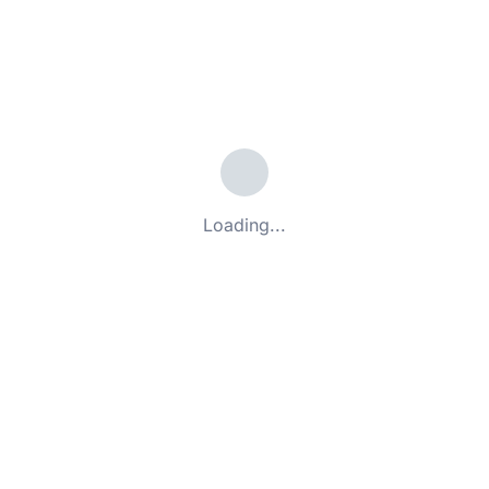
AI会帮我修改整篇Discussion吗？
上传的内容是否安全？
局限性只是论文讨论的
一部分
Loading...
很多论文在投稿或返修过程中遇到的问题，
并不仅仅来自局限性表达，还可能涉及：
✖
英语表达不符合国际期刊习惯：
语言不够专业、表达不够精准，影响论文
整体呈现。