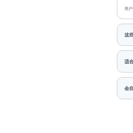
用户
这
适
会