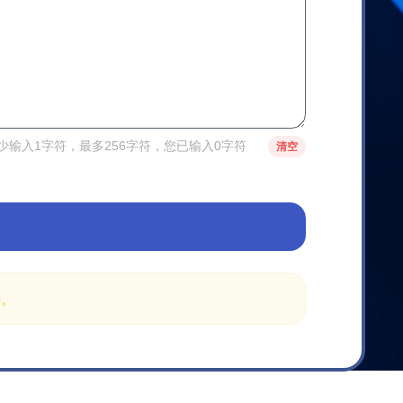
少输入1字符，最多256字符，您已输入0字符
清空
善。