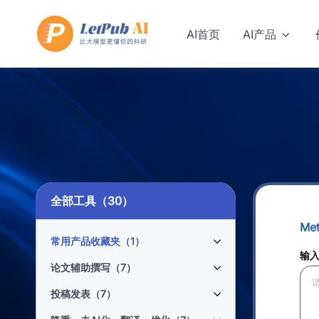
AI首页
AI产品
全部工具（30）
Me
常用产品收藏夹（
1
）
输
论文辅助撰写（7）
投稿发表（7）