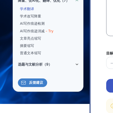
降重、去AI化、翻译、优化（7）
学术翻译
学术改写降重
AI写作痕迹检测
AI写作痕迹消减
- Try
文章亮点缩写
摘要缩写
普通文本缩写
目标
选题与文献分析（9）
反馈建议