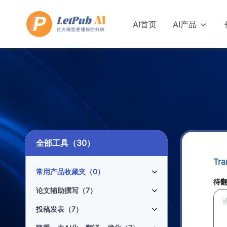
AI首页
AI产品
全部工具（30）
Tr
常用产品收藏夹（
0
）
待
论文辅助撰写（7）
投稿发表（7）