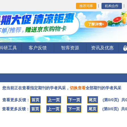
推荐同事
机构合作
I科研工具
客户反馈
智库资源
资讯及优惠
您当前正在查看指定期刊的学者风采，
切换查看
全部期刊的学者风采
查看更多反馈：
首页
上一页
下一页
尾页
(第0/0页) 共
查看更多反馈：
首页
上一页
下一页
尾页
(第0/0页) 共