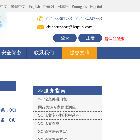
中文
繁體中文
English
한국어
日本語
Português
Español
021-33361733，021-34243363
chinasupport@letpub.com
登录
注册
新注册优惠
安全保密
联系我们
提交文稿
>> 服 务 指 南
SCI论文英语润色
同行资深专家修改润色
0条，0页
SCI论文专业翻译(中译英)
0条，0页
SCI论文查重
SCI论文语言改写
SCI论文发表支持