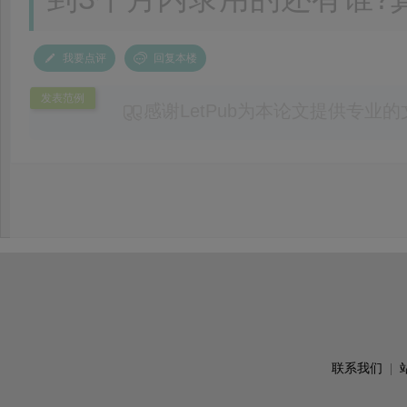
我要点评
回复本楼
发表范例
感谢LetPub为本论文提供专业
务。编辑结合论文中全光谱响应S
效应及界面电荷传输等研究内容，
论述逻辑进行了系统梳理，使研究
析及机理讨论之间的关系更加清晰
出的呈现。同时，编辑对英文语法
语言规范进行了细致修改，有效提
可读性。整个服务过程中沟通及时
具有针对性，为论文顺利投稿并发表于 Ad
了重要帮助。
联系我们
|