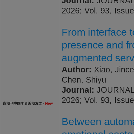
Journal:
JOURNAL
2026; Vol. 93, Issue
From interface t
presence and fr
augmented serv
Author:
Xiao, Jince
Chen, Shiyu
Journal:
JOURNAL
2026; Vol. 93, Issue
该期刊中国学者近期发文 -
New
Between automat