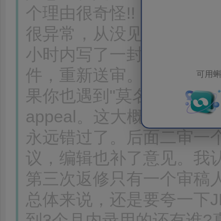
个理由很奇怪!!
很异常，从没见过这么快
小时内写了一封formala
件，重新送审。这一小时
可用蝌
果你也遇到"莫名其妙的秒
appeal。这大概率是编辑
永远错过了。后面二审一个
议，编辑也补了意见。我
第三次返修只有一个审稿人，
总体来说，还是要夸一下J
到3个月内录用的还有谁?真