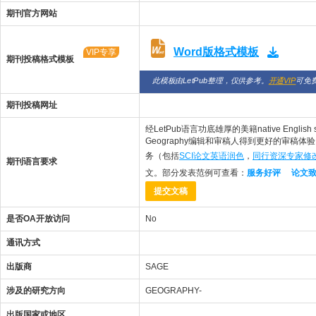
期刊官方网站
Word版格式模板
VIP专享
期刊投稿格式模板
此模板由LetPub整理，仅供参考。
开通VIP
可免
期刊投稿网址
经LetPub语言功底雄厚的美籍native English
Geography编辑和审稿人得到更好的审稿体验，让
务（包括
SCI论文英语润色
，
同行资深专家修
期刊语言要求
文。部分发表范例可查看：
服务好评
论文
提交文稿
是否OA开放访问
No
通讯方式
出版商
SAGE
涉及的研究方向
GEOGRAPHY-
出版国家或地区