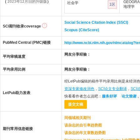
（
2023年12月旧的升级版
）
GEOGRA
社会学
1区
地理学
Social Science Citation Index (SSCI)
SCI期刊收录coverage
Scopus (CiteScore)
PubMed Central (PMC)链接
http://www.ncbi.nlm.nih.gov/nlmcatalo
网友分享经验：
平均审稿速度
平均录用比例
网友分享经验：
经LetPub编辑的稿件平均录用比例是未经润色
资深专家修改润色
，
SCI论文专业翻译
，
SC
LetPub助力发表
快看看作者怎么说吧：
服务好评
论文致谢
提交文稿
同领域相关期刊
该杂志的自引率趋势图
期刊常用信息链接
该杂志的年文章数趋势图