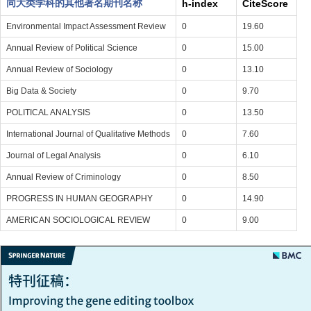
同大类学科的其他著名期刊名称
h-index
CiteScore
Environmental Impact Assessment Review
0
19.60
Annual Review of Political Science
0
15.00
Annual Review of Sociology
0
13.10
Big Data & Society
0
9.70
POLITICAL ANALYSIS
0
13.50
International Journal of Qualitative Methods
0
7.60
Journal of Legal Analysis
0
6.10
Annual Review of Criminology
0
8.50
PROGRESS IN HUMAN GEOGRAPHY
0
14.90
AMERICAN SOCIOLOGICAL REVIEW
0
9.00