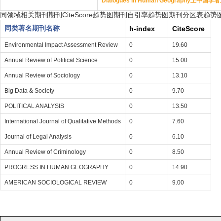
Dialogues in Human Geography上
同领域相关期刊
期刊CiteScore趋势图
期刊自引率趋势图
期刊分区表趋势
同类著名期刊名称
h-index
CiteScore
Environmental Impact Assessment Review
0
19.60
Annual Review of Political Science
0
15.00
Annual Review of Sociology
0
13.10
Big Data & Society
0
9.70
POLITICAL ANALYSIS
0
13.50
International Journal of Qualitative Methods
0
7.60
Journal of Legal Analysis
0
6.10
Annual Review of Criminology
0
8.50
PROGRESS IN HUMAN GEOGRAPHY
0
14.90
AMERICAN SOCIOLOGICAL REVIEW
0
9.00