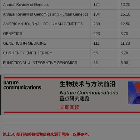
Annual Review of Genetics
171
12.20
Annual Review of Genomics and Human Genetics
104
15.10
AMERICAN JOURNAL OF HUMAN GENETICS
280
12.50
GENETICS
223
8.70
GENETICS IN MEDICINE
111
11.20
CURRENT GENE THERAPY
65
6.70
FUNCTIONAL & INTEGRATIVE GENOMICS
66
5.90
以上SCI期刊相关数据和信息来源于网络，仅供参考。