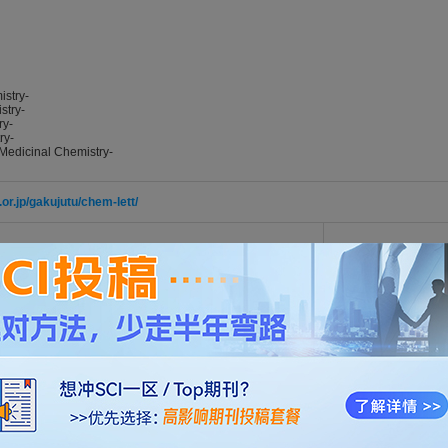
stry-
stry-
ry-
ry-
Medicinal Chemistry-
or.jp/gakujutu/chem-lett/
格式模板
，仅供参考。
开通VIP
可免费下载，并享1w+期刊模板资源。
or.jp/gakujutu/chem-lett/esub/index.html
ytic uptake of TAMRA-labeled poloxamer 188 via live-cell imaging
 Zhang, Li; Chai, Guohong; Chen, Bo
ERS. 2026; Vol. 55, Issue 5, pp. -. DOI: 10.1093/chemle/upag062
e LDH catalyst by in situ deposition and topological transformation f