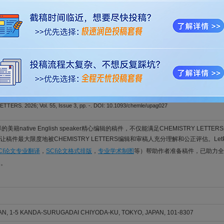
o; Liu, Siyi; Zhang, Zezheng; Zeng, Ning; Yang, Liuxin; Ge, Xingbo; Cai, Jinguang
ERS. 2026; Vol. 55, Issue 5, pp. -. DOI: 10.1093/chemle/upag077
soporous MOFs templated by a low-molecular-weight copolymer surfact
a, Fan; Feng, Dongxue; Yang, Jian; Feng, Chun; Gu, Jinlou
ERS. 2026; Vol. 55, Issue 4, pp. -. DOI: 10.1093/chemle/upag053
on propylene epoxidation over ZrO2-supported Au catalyst: understandin
active species
a; Sonoura, Ayaka; Yonemori, Tomohisa; Ishimaru, Yuhki; Kawakami, Takashi; Yamanaka, 
ERS. 2026; Vol. 55, Issue 3, pp. -. DOI: 10.1093/chemle/upag027
的美籍native English speaker精心编辑的稿件，不仅能满足CHEMISTRY LET
稿件最大限度地被CHEMISTRY LETTERS编辑和审稿人充分理解和公正评估。Let
CI论文专业翻译
，
SCI论文格式排版
，
专业学术制图
等）帮助作者准备稿件，已助力全
。
N, 1-5 KANDA-SURUGADAI CHIYODA-KU, TOKYO, JAPAN, 101-8307