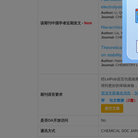
electrolysis
Author:
Li, Qin; Lv, Cha
Journal:
CHEMISTRY LETT
该期刊中国学者近期发文 -
New
Hierarchically me
Author:
Liu, Ximeng; Xi
Journal:
CHEMISTRY LETT
Theoretical study 
on stability of the 
Author:
Hamada, Yasutak
Journal:
CHEMISTRY LETT
经LetPub语言功底雄厚
得到更好的审稿体验，让
资深专家修改润色
，
S
期刊语言要求
评
论文致谢
（2篇）
提交文稿
是否OA开放访问
No
通讯方式
CHEMICAL SOC JAPA