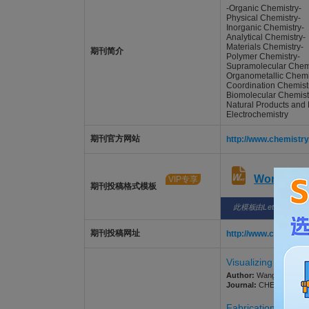
-Organic Chemistry-
Physical Chemistry-
Inorganic Chemistry-
Analytical Chemistry-
Materials Chemistry-
期刊简介
Polymer Chemistry-
Supramolecular Chemi
Organometallic Chemi
Coordination Chemist
Biomolecular Chemist
Natural Products and 
Electrochemistry
期刊官方网站
http://www.chemistry.
Word版
VIP专享
期刊投稿格式模板
此模板由LetPub整理
期刊投稿网址
http://www.chemistry.
Visualizing astroc
Author:
Wang, Mingkun;
Journal:
CHEMISTRY LETT
Fabrication of NiF