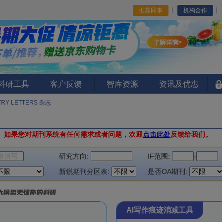
推荐同事
机构合作
I科研工具
客户反馈
智库资源
资讯及优惠
TRY LETTERS 杂志
。
如果您对期刊系统有任何需求或者问题，欢迎
点击此处
反馈给我们。
研究方向:
IF范围:
-
新锐期刊分区表:
是否OA期刊:
AI写作痕迹消减工具