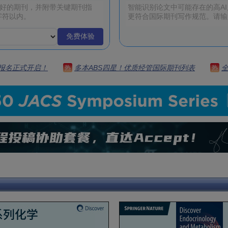
免费体验
 | 报名正式开启！
多本ABS四星！优质经管国际期刊列表
热
热