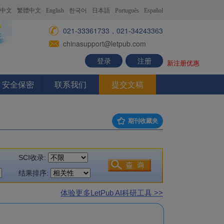
中文
繁體中文
English
한국어
日本語
Português
Español
021-33361733，021-34243363
chinasupport@letpub.com
登录
注册
新注册优惠
安全保密
联系我们
提交文稿
期刊收藏夹
SCI收录:
结果排序:
体验更多LetPub AI科研工具 >>