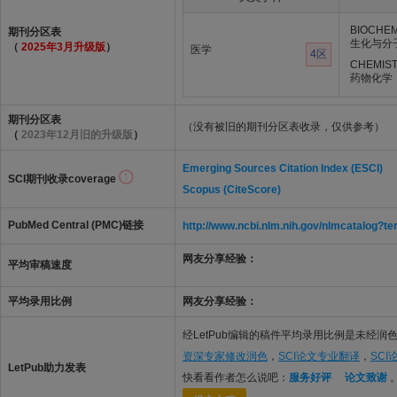
BIOCHEM
期刊分区表
生化与分
（
2025年3月升级版
）
医学
4区
CHEMIST
药物化学
期刊分区表
（没有被旧的期刊分区表收录，仅供参考）
（
2023年12月旧的升级版
）
Emerging Sources Citation Index (ESCI)
SCI期刊收录coverage
Scopus (CiteScore)
PubMed Central (PMC)链接
http://www.ncbi.nlm.nih.gov/nlmcatalo
网友分享经验：
平均审稿速度
平均录用比例
网友分享经验：
经LetPub编辑的稿件平均录用比例是未经润色
资深专家修改润色
，
SCI论文专业翻译
，
SC
LetPub助力发表
快看看作者怎么说吧：
服务好评
论文致谢