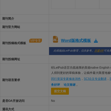
期刊简介
期刊官方网站
Word版格式模板
VIP专享
期刊投稿格式模板
此模板由LetPub整理，仅供参考。
开通VIP
可免
期刊投稿网址
经LetPub语言功底雄厚的美籍native English 
人得到更好的审稿体验，让稿件最大限度地被Chemi
同行资深专家修改润色
，
SCI论文专业翻译
，
期刊语言要求
务好评
论文致谢
。
提交文稿
是否OA开放访问
No
通讯方式