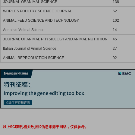
JOURNAL OF ANIMAL SCIENCE
138
WORLDS POULTRY SCIENCE JOURNAL
62
ANIMAL FEED SCIENCE AND TECHNOLOGY
102
Annals of Animal Science
14
JOURNAL OF ANIMAL PHYSIOLOGY AND ANIMAL NUTRITION
45
Italian Journal of Animal Science
27
ANIMAL REPRODUCTION SCIENCE
92
以上SCI期刊相关数据和信息来源于网络，仅供参考。