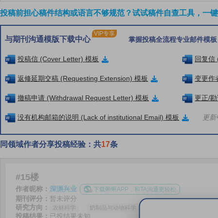
投稿前担心稿件结构或语言不够规范？试试稿件自查工具，一键检
VIP专享
与期刊沟通模版下载中心
掌握投稿全流程专业邮件模板
投稿信 (Cover Letter) 模板
回复信 (
返修延期交稿 (Requesting Extension) 模板
变更作者信
撤稿申请 (Withdrawal Request Letter) 模板
更正/勘误
没有机构邮箱的说明 (Lack of institutional Email) 模板
更新中
同领域作者分享投稿经验：共
17
条
#15楼
作者昵称：
深渊兴业
下载蝌蝌APP，和TA沟通更轻松
期刊评分：
暂未评分
研究方向：
农林科学
奶制品与动物科学
投稿结果：
已投结果未知