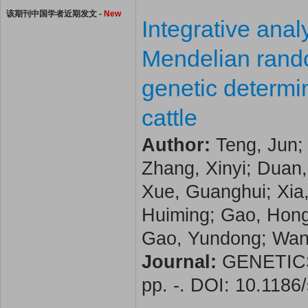
该期刊中国学者近期发文 -
New
Integrative ana
Mendelian rando
genetic determin
cattle
Author:
Teng, Jun; 
Zhang, Xinyi; Duan
Xue, Guanghui; Xia,
Huiming; Gao, Hongd
Gao, Yundong; Wang,
Journal:
GENETICS 
pp. -. DOI: 10.118