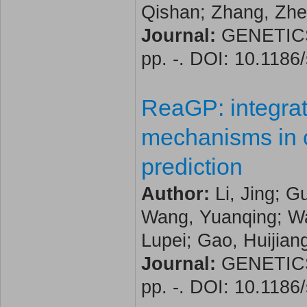
Qishan; Zhang, Zhe
Journal:
GENETICS 
pp. -. DOI: 10.118
ReaGP: integrati
mechanisms in c
prediction
Author:
Li, Jing; G
Wang, Yuanqing; Wa
Lupei; Gao, Huijian
Journal:
GENETICS 
pp. -. DOI: 10.118