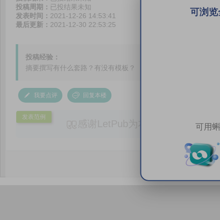
投稿周期：
已投结果未知
可浏览
发表时间：
2021-12-26 14:53:41
最后更新：
2021-12-30 22:53:25
投稿经验：
摘要撰写有什么套路？有没有模板？
我要点评
回复本楼
发表范例
感谢LetPub为本论文提供专业
可用蝌
务。编辑结合论文中全光谱响应S
效应及界面电荷传输等研究内容，
论述逻辑进行了系统梳理，使研究
析及机理讨论之间的关系更加清晰
出的呈现。同时，编辑对英文语法
语言规范进行了细致修改，有效提
可读性。整个服务过程中沟通及时