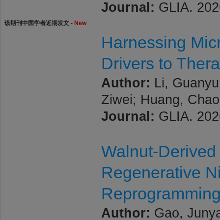
Journal:
GLIA. 2026
该期刊中国学者近期发文 -
New
Harnessing Micr
Drivers to Ther
Author:
Li, Guanyu; 
Ziwei; Huang, Chao
Journal:
GLIA. 2026
Walnut-Derived 
Regenerative Ni
Reprogrammin
Author:
Gao, Junya