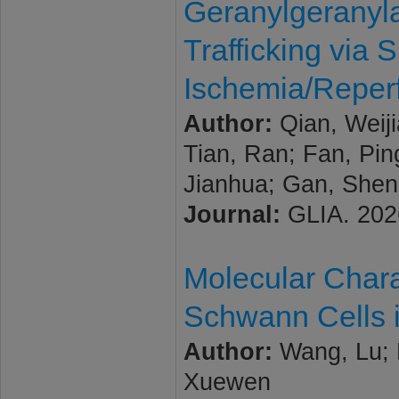
Geranylgerany
Trafficking via 
Ischemia/Reperf
Author:
Qian, Weiji
Tian, Ran; Fan, Pin
Jianhua; Gan, She
Journal:
GLIA. 2026
Molecular Chara
Schwann Cells 
Author:
Wang, Lu; B
Xuewen