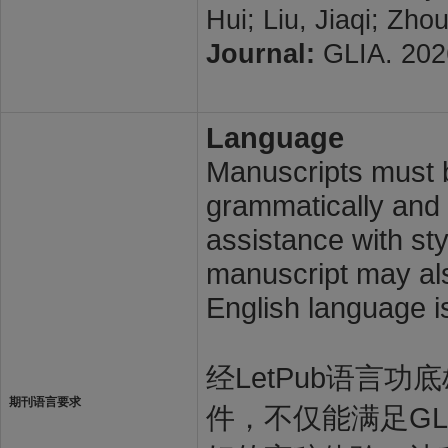
Hui; Liu, Jiaqi; Zh
Journal:
GLIA. 2026
Language
Manuscripts must b
grammatically and l
assistance with st
manuscript may also
English language i
经LetPub语言功底雄
期刊语言要求
件，不仅能满足GL