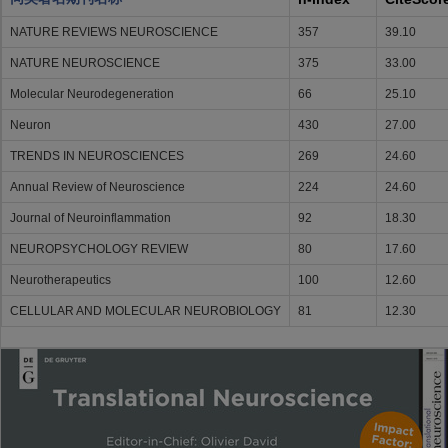
NATURE REVIEWS NEUROSCIENCE
357
39.10
NATURE NEUROSCIENCE
375
33.00
Molecular Neurodegeneration
66
25.10
Neuron
430
27.00
TRENDS IN NEUROSCIENCES
269
24.60
Annual Review of Neuroscience
224
24.60
Journal of Neuroinflammation
92
18.30
NEUROPSYCHOLOGY REVIEW
80
17.60
Neurotherapeutics
100
12.60
CELLULAR AND MOLECULAR NEUROBIOLOGY
81
12.30