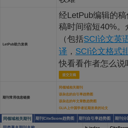
经LetPub编辑
稿时间缩短40%。
（包括
SCI论文英
LetPub助力发表
译
，
SCI论文格式
快看看作者怎么说
提交文稿
同领域相关期刊
该杂志的自引率趋势图
期刊常用信息链接
该杂志的年文章数趋势图
GLIA上中国学者近期发表的论文
期刊CiteScore趋势图
期刊自引率趋势图
期刊分
同领域相关期刊
同类著名期刊名称
h-index
CiteScor