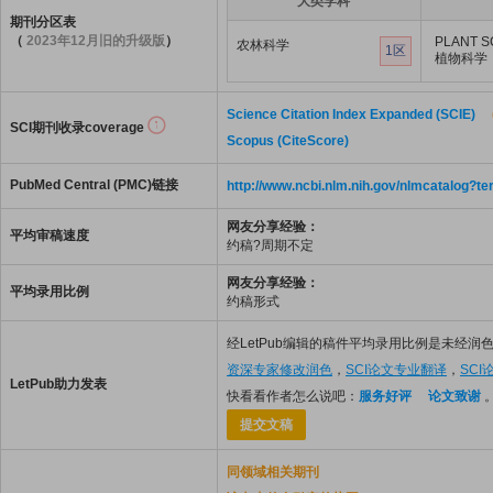
大类学科
期刊分区表
（
2023年12月旧的升级版
）
PLANT S
农林科学
1区
植物科学
Science Citation Index Expanded (SCIE)
SCI期刊收录coverage
Scopus (CiteScore)
PubMed Central (PMC)链接
http://www.ncbi.nlm.nih.gov/nlmcatalo
网友分享经验：
平均审稿速度
约稿?周期不定
网友分享经验：
平均录用比例
约稿形式
经LetPub编辑的稿件平均录用比例是未经润色
资深专家修改润色
，
SCI论文专业翻译
，
SC
LetPub助力发表
快看看作者怎么说吧：
服务好评
论文致谢
提交文稿
同领域相关期刊