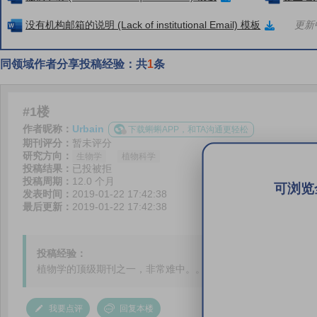
没有机构邮箱的说明 (Lack of institutional Email) 模板
更新中
同领域作者分享投稿经验：共
1
条
#1楼
作者昵称：
Urbain
下载蝌蝌APP，和TA沟通更轻松
期刊评分：
暂未评分
研究方向：
生物学
植物科学
投稿结果：
已投被拒
投稿周期：
12.0 个月
可浏览
发表时间：
2019-01-22 17:42:38
最后更新：
2019-01-22 17:42:38
投稿经验：
植物学的顶级期刊之一，非常难中。。。
我要点评
回复本楼