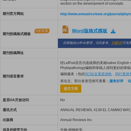
section on the development of concepts.
期刊官方网站
http://www.annualreviews.org/journal/phyt
Word版格式模板
VIP专享
期刊投稿格式模板
此模板由LetPub整理，仅供参考。
开通VIP
可免
期刊投稿网址
经LetPub语言功底雄厚的美籍native English 
Phytopathology编辑和审稿人得到更好的审稿
编辑服务（包括
SCI论文英语润色
，
同行资深
期刊语言要求
表论文。部分发表范例可查看：
服务好评
提交文稿
是否OA开放访问
No
通讯方式
ANNUAL REVIEWS, 4139 EL CAMINO WAY, P
出版商
Annual Reviews Inc.
涉及的研究方向
生物-植物科学