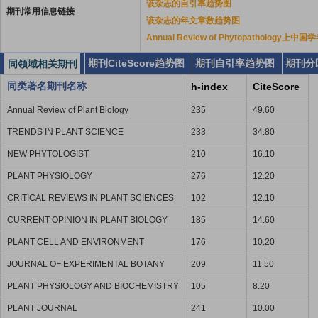
该杂志的自引率趋势图
期刊常用信息链接
该杂志的年文章数趋势图
Annual Review of Phytopathology
期刊CiteScore趋势图
期刊自引率趋势图
期刊分
同领域相关期刊
同类著名期刊名称
h-index
CiteScore
Annual Review of Plant Biology
235
49.60
TRENDS IN PLANT SCIENCE
233
34.80
NEW PHYTOLOGIST
210
16.10
PLANT PHYSIOLOGY
276
12.20
CRITICAL REVIEWS IN PLANT SCIENCES
102
12.10
CURRENT OPINION IN PLANT BIOLOGY
185
14.60
PLANT CELL AND ENVIRONMENT
176
10.20
JOURNAL OF EXPERIMENTAL BOTANY
209
11.50
PLANT PHYSIOLOGY AND BIOCHEMISTRY
105
8.20
PLANT JOURNAL
241
10.00