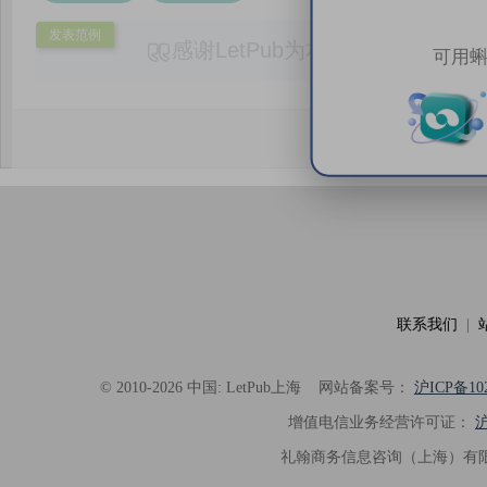
发表范例
感谢LetPub为本论文提供专业
可用蝌
务。编辑结合论文中全光谱响应S
效应及界面电荷传输等研究内容，
论述逻辑进行了系统梳理，使研究
析及机理讨论之间的关系更加清晰
出的呈现。同时，编辑对英文语法
语言规范进行了细致修改，有效提
可读性。整个服务过程中沟通及时
具有针对性，为论文顺利投稿并发表于 Ad
了重要帮助。
联系我们
|
© 2010-2026 中国: LetPub上海
网站备案号：
沪ICP备102
增值电信业务经营许可证：
沪
礼翰商务信息咨询（上海）有限