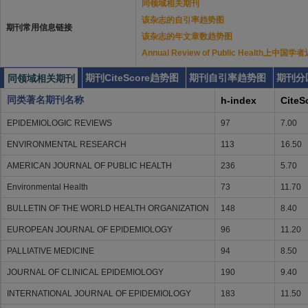
同领域相关期刊
该杂志的自引率趋势图
期刊常用信息链接
该杂志的年文章数趋势图
Annual Review of Public Health上
期刊CiteScore趋势图
期刊自引率趋势图
期刊分
同领域相关期刊
同类著名期刊名称
h-index
CiteS
EPIDEMIOLOGIC REVIEWS
97
7.00
ENVIRONMENTAL RESEARCH
113
16.50
AMERICAN JOURNAL OF PUBLIC HEALTH
236
5.70
Environmental Health
73
11.70
BULLETIN OF THE WORLD HEALTH ORGANIZATION
148
8.40
EUROPEAN JOURNAL OF EPIDEMIOLOGY
96
11.20
PALLIATIVE MEDICINE
94
8.50
JOURNAL OF CLINICAL EPIDEMIOLOGY
190
9.40
INTERNATIONAL JOURNAL OF EPIDEMIOLOGY
183
11.50