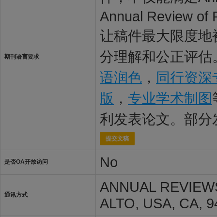
Annual Revie
让稿件最大限度地被Ann
分理解和公正评估。
期刊语言要求
语润色
，
同行资深
版
，
专业学术制图
利发表论文。部分
提交文稿
No
是否OA开放访问
ANNUAL REVIEWS
通讯方式
ALTO, USA, CA, 9