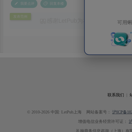
我要点评
回复本楼
发表范例
感谢LetPub为本论文提供专业
可用蝌
务。编辑结合论文中全光谱响应S
效应及界面电荷传输等研究内容，
论述逻辑进行了系统梳理，使研究
析及机理讨论之间的关系更加清晰
出的呈现。同时，编辑对英文语法
语言规范进行了细致修改，有效提
可读性。整个服务过程中沟通及时
具有针对性，为论文顺利投稿并发表于 Ad
了重要帮助。
联系我们
|
© 2010-2026 中国: LetPub上海
网站备案号：
沪ICP备102
增值电信业务经营许可证：
沪
礼翰商务信息咨询（上海）有限