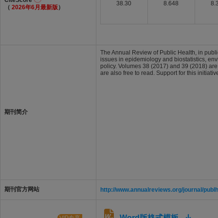
CiteScore
38.30
8.648
8.
（
2026年6月最新版
）
The Annual Review of Public Health, in publi
issues in epidemiology and biostatistics, en
policy. Volumes 38 (2017) and 39 (2018) ar
are also free to read. Support for this init
期刊简介
期刊官方网站
http://www.annualreviews.org/journal/publ
Word版格式模板