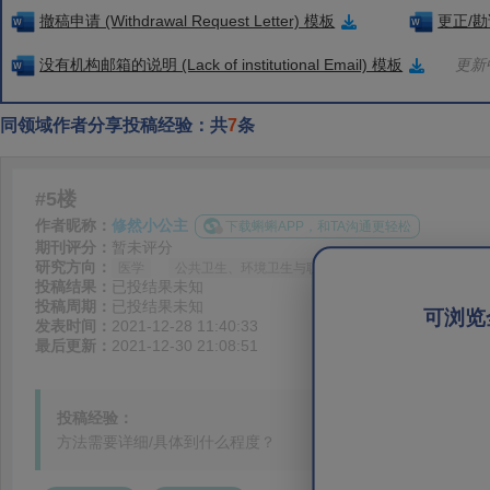
撤稿申请 (Withdrawal Request Letter) 模板
更正/勘误
没有机构邮箱的说明 (Lack of institutional Email) 模板
更新中
同领域作者分享投稿经验：共
7
条
#5楼
作者昵称：
修然小公主
下载蝌蝌APP，和TA沟通更轻松
期刊评分：
暂未评分
研究方向：
医学
公共卫生、环境卫生与职业卫生
投稿结果：
已投结果未知
投稿周期：
已投结果未知
可浏览
发表时间：
2021-12-28 11:40:33
最后更新：
2021-12-30 21:08:51
投稿经验：
方法需要详细/具体到什么程度？