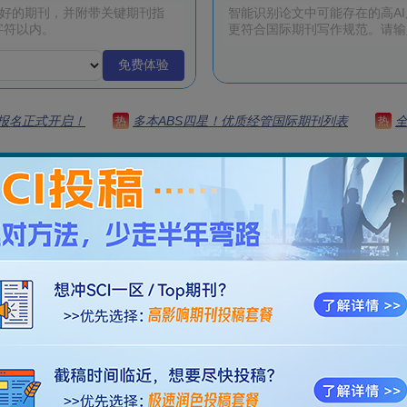
免费体验
 | 报名正式开启！
多本ABS四星！优质经管国际期刊列表
热
热