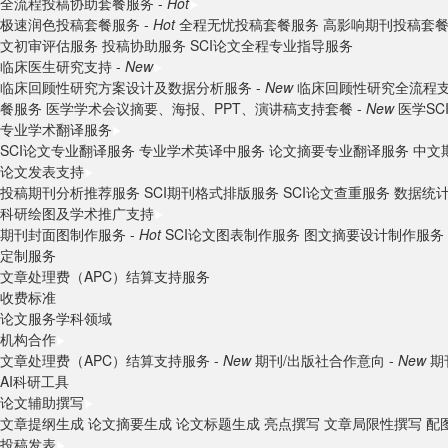
全流程投稿协助套餐服务 -
Hot
极速润色投稿套餐服务 -
Hot
全程无忧投稿套餐服务
高影响期刊投稿套
文初审评估服务
投稿协助服务
SCI论文全程专业指导服务
临床医生研究支持 -
New
临床回顾性研究方案设计及数据分析服务 -
New
临床回顾性研究全流程支
餐服务
医学学术会议摘要、海报、PPT、演讲稿支持套餐 -
New
医学S
专业学术翻译服务
SCI论文专业翻译服务
专业学术英译中服务
论文摘要专业翻译服务
中文
论文发表支持
投稿期刊分析推荐服务
SCI期刊格式排版服务
SCI论文查重服务
数据统
科研绘图及学术推广支持
期刊封面图制作服务 -
Hot
SCI论文图表制作服务
图文摘要设计制作服务
定制服务
文章处理费（APC）结算支持服务
收费标准
论文服务学科领域
机构合作
文章处理费（APC）结算支持服务 -
New
期刊/出版社合作意向 -
New
期
AI科研工具
论文辅助撰写
文章提纲生成
论文摘要生成
论文标题生成
亮点撰写
文章局限性撰写
配
投稿发表