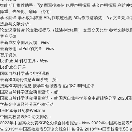
智能期刊推荐助手 -
Try
撰写投稿信
伦理声明撰写
基金声明撰写
利益冲
降重、去AI化、翻译、优化
学术翻译
学术改写降重
AI写作痕迹检测
AI写作痕迹消减 -
Try
文章亮点
选题与文献分析
论文深度解读
论文数据提取（综述/Meta用）
文章交叉比对
参考文献挖
客户反馈
最新成功案例及反馈 -
New
最新致谢LetPub的文章 -
New
智库资源
LetPub AI 科研工具 -
New
LetPub公开课
国家自然科学基金申报课程
最新SCI期刊信息查询系统 -
搜
搜索SCI期刊信息
按学科领域查看
热门SCI期刊点评
国家自然科学基金项目查询 -
搜
国家自然科学基金项目查询 -
搜
国家自然科学基金申请经验分享
202
学基金申请经验分享征稿活动
LetPub每月免费Webinar
中国高校发表SCI论文排名
2023年中国高校发表SCI论文综合排名报告 -
New
2022年中国高校发表
告
2019年中国高校发表SCI论文综合排名报告
2018年中国高校发表SC