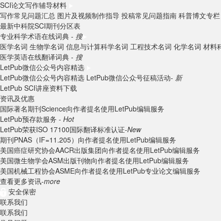
SCI论文写作辅导材料
写作常见问题汇总
图片及视频制作指导
投稿常见问题指南
科普博文专栏
最新中科院SCI期刊分区表
专业科学术语在线词典 -
搜
医学名词
生物学名词
信息与计算科学名词
工程技术名词
化学名词
材料
医学英语在线翻译词典 -
搜
LetPub微信公众号内容精选
LetPub微信公众号内容精选
LetPub微信公众号征稿活动-
新
LetPub SCI讲座资料下载
资讯及优惠
国际著名期刊Science向作者提名使用LetPub编辑服务
LetPub预存款服务 -
Hot
LetPub荣获ISO 17100国际翻译标准认证-
New
期刊PNAS（IF=11.205）向作者提名使用LetPub编辑服务
美国癌症研究协会AACR出版集团向作者提名使用LetPub编辑服务
美国微生物学会ASM出版刊物向作者提名使用LetPub编辑服务
美国机械工程协会ASME向作者提名使用LetPub专业论文编辑服务
查看更多资讯-
more
安全保密
联系我们
联系我们