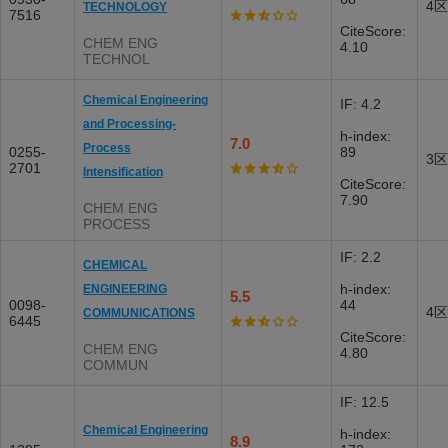
4区
TECHNOLOGY
7516
CiteScore:
CHEM ENG
4.10
TECHNOL
Chemical Engineering
IF: 4.2
and Processing-
h-index:
7.0
Process
0255-
89
3区
2701
Intensification
CiteScore:
7.90
CHEM ENG
PROCESS
IF: 2.2
CHEMICAL
h-index:
ENGINEERING
5.5
0098-
44
4区
COMMUNICATIONS
6445
CiteScore:
CHEM ENG
4.80
COMMUN
IF: 12.5
Chemical Engineering
h-index:
8.9