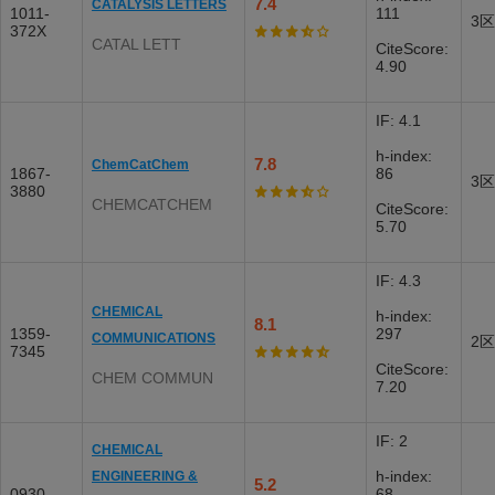
7.4
CATALYSIS LETTERS
1011-
111
3区
372X
CATAL LETT
CiteScore:
4.90
IF: 4.1
h-index:
7.8
ChemCatChem
1867-
86
3区
3880
CHEMCATCHEM
CiteScore:
5.70
IF: 4.3
CHEMICAL
h-index:
8.1
1359-
297
COMMUNICATIONS
2区
7345
CiteScore:
CHEM COMMUN
7.20
IF: 2
CHEMICAL
h-index:
ENGINEERING &
5.2
0930-
68