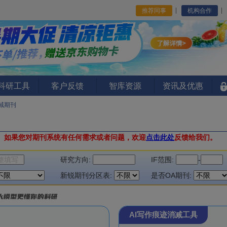
推荐同事
机构合作
I科研工具
客户反馈
智库资源
资讯及优惠
域期刊
。
如果您对期刊系统有任何需求或者问题，欢迎
点击此处
反馈给我们。
研究方向:
IF范围:
-
新锐期刊分区表:
是否OA期刊:
AI写作痕迹消减工具