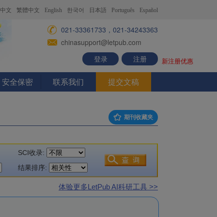
中文
繁體中文
English
한국어
日本語
Português
Español
021-33361733，021-34243363
chinasupport@letpub.com
登录
注册
新注册优惠
安全保密
联系我们
提交文稿
期刊收藏夹
SCI收录:
结果排序:
体验更多LetPub AI科研工具 >>