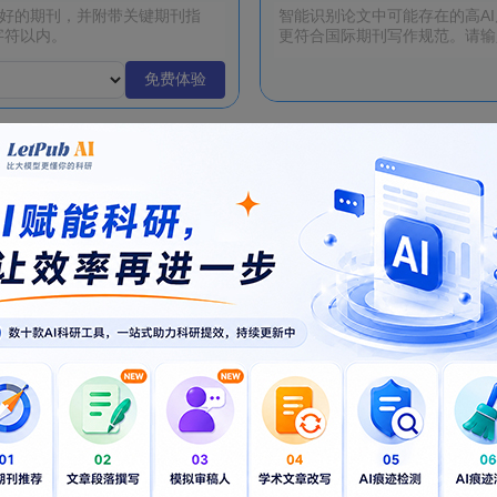
免费体验
 | 报名正式开启！
多本ABS四星！优质经管国际期刊列表
热
热