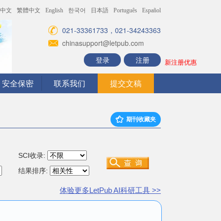
中文
繁體中文
English
한국어
日本語
Português
Español
021-33361733，021-34243363
chinasupport@letpub.com
登录
注册
新注册优惠
安全保密
联系我们
提交文稿
期刊收藏夹
SCI收录:
结果排序:
体验更多LetPub AI科研工具 >>