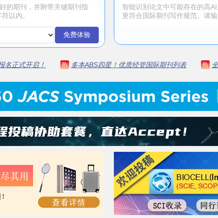
免费体验
 | 报名正式开启！
多本ABS四星！优质经管国际期刊列表
热
热