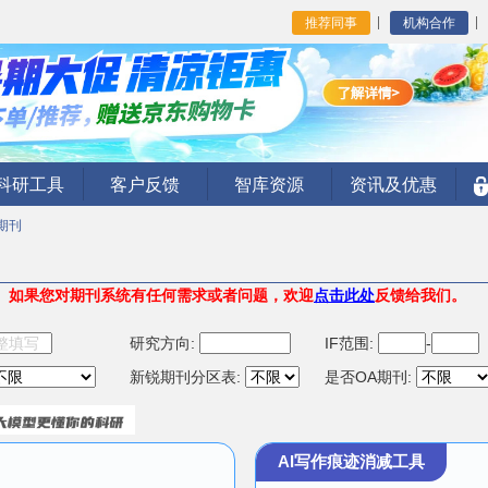
推荐同事
机构合作
I科研工具
客户反馈
智库资源
资讯及优惠
期刊
。
如果您对期刊系统有任何需求或者问题，欢迎
点击此处
反馈给我们。
研究方向:
IF范围:
-
新锐期刊分区表:
是否OA期刊:
AI写作痕迹消减工具