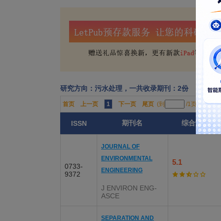
研究方向：污水处理，一共收录期刊：2份
首页
上一页
1
下一页
尾页
(到
/1页)
期刊名
综合评分
ISSN
JOURNAL OF
ENVIRONMENTAL
5.1
0733-
ENGINEERING
9372
J ENVIRON ENG-
ASCE
SEPARATION AND