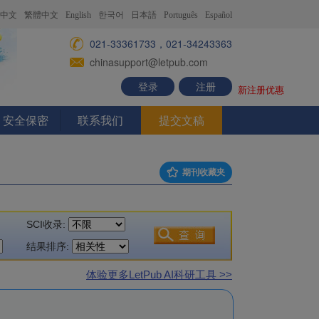
中文
繁體中文
English
한국어
日本語
Português
Español
021-33361733，021-34243363
chinasupport@letpub.com
登录
注册
新注册优惠
安全保密
联系我们
提交文稿
期刊收藏夹
SCI收录:
结果排序:
体验更多LetPub AI科研工具 >>