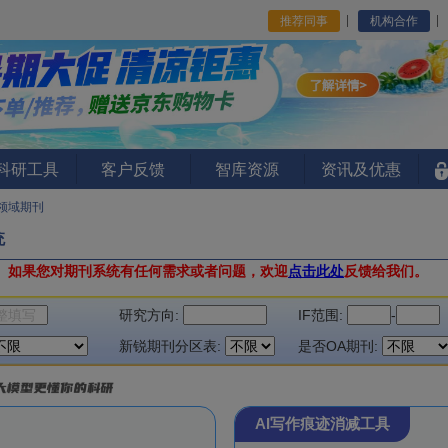
推荐同事
机构合作
I科研工具
客户反馈
智库资源
资讯及优惠
领域期刊
统
。
如果您对期刊系统有任何需求或者问题，欢迎
点击此处
反馈给我们。
研究方向:
IF范围:
-
新锐期刊分区表:
是否OA期刊:
AI写作痕迹消减工具