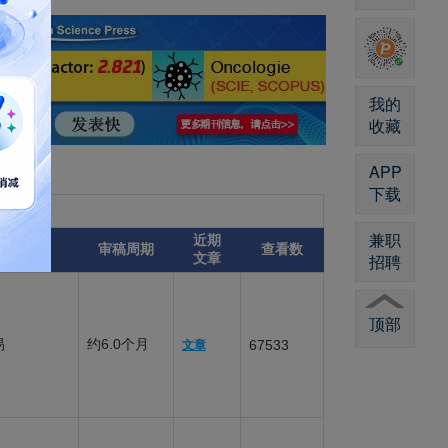
我的
收藏
APP
下载
兼职
近期
录用比例
审稿周期
查看数
文章
招聘
顶部
易
约6.0个月
67533
文章