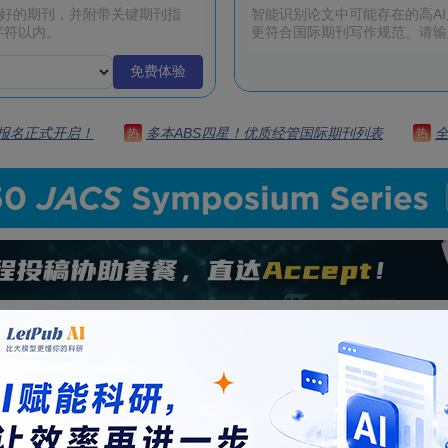
免费体验
 | 报名正式开启！
多本ABS四星！优质经管国际期刊列表
热
热
注册帐号