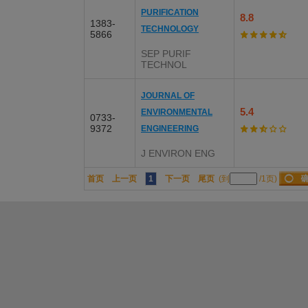
PURIFICATION
8.8
1383-
TECHNOLOGY
5866
SEP PURIF
TECHNOL
JOURNAL OF
5.4
ENVIRONMENTAL
0733-
9372
ENGINEERING
J ENVIRON ENG
首页
上一页
1
下一页
尾页
(到
/1页)