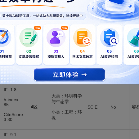
想了解更多期刊资讯？
注册后，可以立即收藏期刊，分享您的投稿经验。
快速注册
已有帐号？去
登录
新锐期刊
期刊指标
学科领域
SCI收录
是否OA
分区表
IF: 1.8
大类：环境科学
h-index:
与生态学
85
4区
容
SCIE
No
小类：工程：环
CiteScore:
境
3.30
IF: 9.1