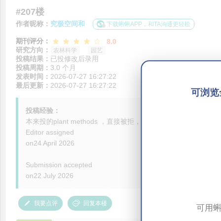
#207楼
作者昵称：
究极空间和
下载蝌蝌APP，和TA沟通更轻松
期刊评分：
8.0
研究方向：
农林科学
园艺
投稿结果：
已投修改后录用
投稿周期：
3.0 个月
发表时间：
2026-07-27 16:27:22
最后更新：
2026-07-27 16:27:22
可浏览
投稿经验：
本来投的plant methods ，直接被拒，然后试试转投 bmc plant b
Editor assigned
on24 April 2026
Submission accepted
on22 July 2026
我要点评
回复本楼
可用蝌