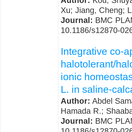
Author:
Kou, Shuya
Xu; Jiang, Cheng; 
Journal:
BMC PLANT 
10.1186/s12870-02
Integrative co-ap
halotolerant/hal
ionic homeostasis
L. in saline-cal
Author:
Abdel Samad
Hamada R.; Shaaba
Journal:
BMC PLANT 
10.1186/s12870-02