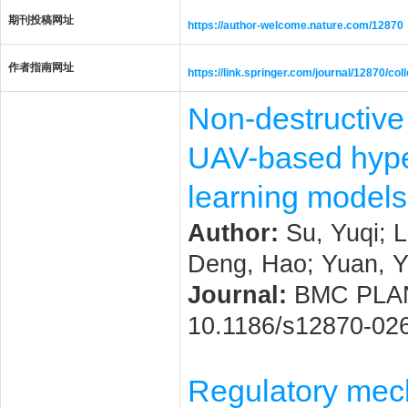
期刊投稿网址
https://author-welcome.nature.com/12870
作者指南网址
https://link.springer.com/journal/12870/col
Non-destructive 
UAV-based hype
learning models
Author:
Su, Yuqi; L
Deng, Hao; Yuan, 
Journal:
BMC PLANT 
10.1186/s12870-02
Regulatory mech