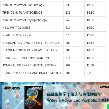
Annual Review of Plant Biology
235
49.60
TRENDS IN PLANT SCIENCE
233
34.80
Annual Review of Phytopathology
143
18.30
NEW PHYTOLOGIST
210
16.10
PLANT PHYSIOLOGY
276
12.20
CRITICAL REVIEWS IN PLANT SCIENCES
102
12.10
CURRENT OPINION IN PLANT BIOLOGY
185
14.60
PLANT CELL AND ENVIRONMENT
176
10.20
JOURNAL OF EXPERIMENTAL BOTANY
209
11.50
PLANT PHYSIOLOGY AND BIOCHEMISTRY
105
8.20