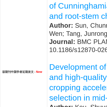
of Cunninghamia
and root-stem c
Author:
Sun, Chunm
Wen; Tang, Junrong
Journal:
BMC PLANT 
10.1186/s12870-02
Development of d
该期刊中国学者近期发文 -
New
and high-quality
cropping accele
selection in mid