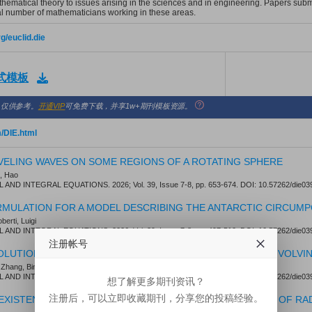
thematical theory to issues arising in the sciences and in engineering. Papers submi
ial number of mathematicians working in these areas.
rg/euclid.die
格式模板
，仅供参考。
开通VIP
可免费下载，并享1w+期刊模板资源。
m/DIE.html
AVELING WAVES ON SOME REGIONS OF A ROTATING SPHERE
, Hao
AND INTEGRAL EQUATIONS. 2026; Vol. 39, Issue 7-8, pp. 653-674. DOI: 10.57262/die03
RMULATION FOR A MODEL DESCRIBING THE ANTARCTIC CIRCUMP
berti, Luigi
AND INTEGRAL EQUATIONS. 2026; Vol. 39, Issue 7-8, pp. 497-510. DOI: 10.57262/die03
注册帐号
OLUTIONS FOR A NONLINEAR SCHRODINGER EQUATION INVOLVIN
hang, Binlin
AND INTEGRAL EQUATIONS. 2026; Vol. 39, Issue 5-6, pp. 417-452. DOI: 10.57262/die03
想了解更多期刊资讯？
注册后，可以立即收藏期刊，分享您的投稿经验。
EXISTENCE, UNIQUENESS AND BIFURCATION PHENOMENA OF RA