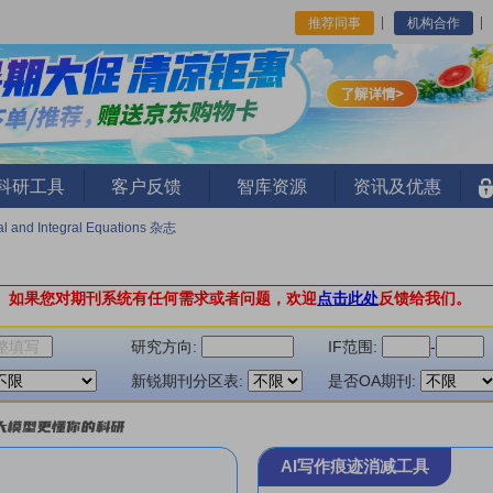
推荐同事
机构合作
I科研工具
客户反馈
智库资源
资讯及优惠
ial and Integral Equations 杂志
。
如果您对期刊系统有任何需求或者问题，欢迎
点击此处
反馈给我们。
研究方向:
IF范围:
-
新锐期刊分区表:
是否OA期刊:
AI写作痕迹消减工具