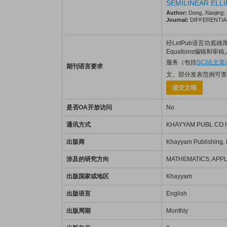
SEMILINEAR ELL
Author:
Dong, Xiaojing; 
Journal:
DIFFERENTIAL 
经LetPub语言功底雄厚的美籍
Equations编辑和审
服务（包括
SCI论文
期刊语言要求
文。部分发表范例可查
提交文稿
是否OA开放访问
No
通讯方式
KHAYYAM PUBL CO IN
出版商
Khayyam Publishing, I
涉及的研究方向
MATHEMATICS, APP
出版国家或地区
Khayyam
出版语言
English
出版周期
Monthly