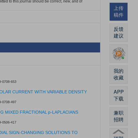
tted to this journal should be correct, new, and of
上传
稿件
反馈
建议
我的
收藏
9-0708-653
APP
OLAR CURRENT WITH VARIABLE DENSITY
下载
9-0708-497
兼职
G MIXED FRACTIONAL p-LAPLACIANS
招聘
9-0506-417
DIAL SIGN-CHANGING SOLUTIONS TO