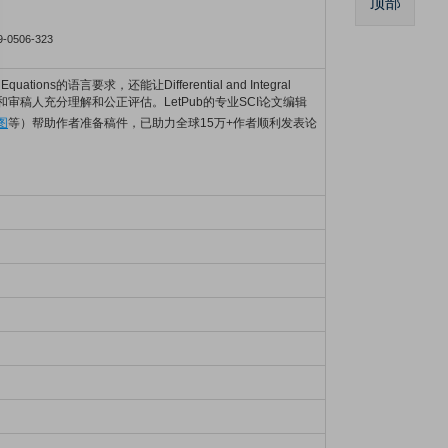
顶部
9-0506-323
uations的语言要求，还能让Differential and Integral
ions编辑和审稿人充分理解和公正评估。LetPub的专业SCI论文编辑
图
等）帮助作者准备稿件，已助力全球15万+作者顺利发表论