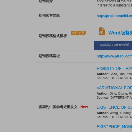
期刊简介
applications of the ma
interest to a substant
期刊官方网站
http://projecteuclid.o
Word版
VIP专享
期刊投稿格式模板
此模板由LetPub整理
期刊投稿网址
http://www.aftabi.co
RIGIDITY OF TR
Author:
Shao, Hua; Zhu
Journal:
DIFFERENTIAL 
VARIATIONAL FO
Author:
Ding, Qixing; Ro
Journal:
DIFFERENTIAL 
该期刊中国学者近期发文 -
New
EXISTENCE OF S
Author:
Wang, Xudong; Z
Journal:
DIFFERENTIAL 
EXISTENCE, NON