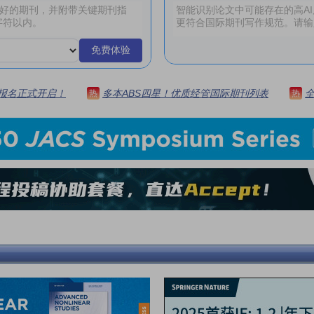
免费体验
 | 报名正式开启！
多本ABS四星！优质经管国际期刊列表
热
热