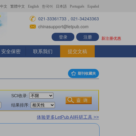
中文
繁體中文
English
한국어
日本語
Português
Español
021-33361733，021-34243363
chinasupport@letpub.com
登录
注册
新注册优惠
安全保密
联系我们
提交文稿
期刊收藏夹
SCI收录:
结果排序:
体验更多LetPub AI科研工具 >>