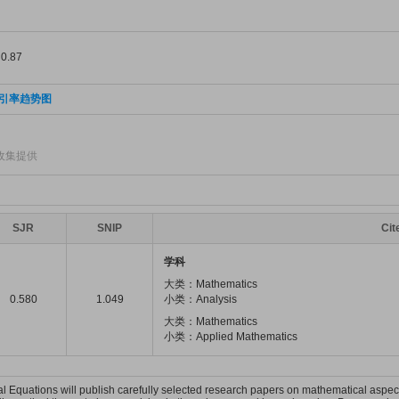
.87
引率趋势图
收集提供
SJR
SNIP
Ci
学科
大类：Mathematics
0.580
1.049
小类：Analysis
大类：Mathematics
小类：Applied Mathematics
ral Equations will publish carefully selected research papers on mathematical aspect