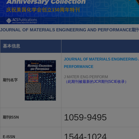
JOURNAL OF MATERIALS ENGINEERING AND PERFORMANC
基本信息
JOURNAL OF MATERIALS ENGINEERING
PERFORMANCE
J MATER ENG PERFORM
期刊名字
（此期刊被最新的JCR期刊SCIE收录）
1059-9495
期刊ISSN
1544-1024
E-ISSN