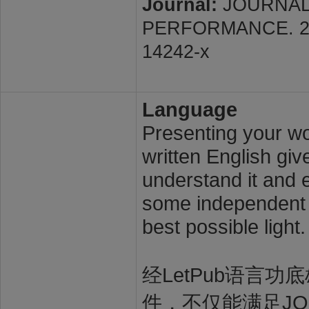
Journal:
JOURNAL
PERFORMANCE. 2026;
14242-x
Language
Presenting your wor
written English giv
understand it and e
some independent s
best possible light.
经LetPub语言功底雄
件，不仅能满足JOURN