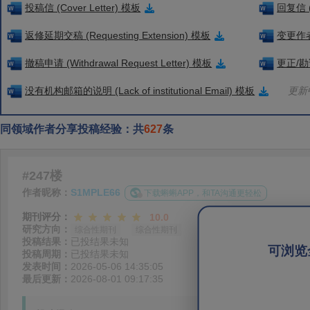
投稿信 (Cover Letter) 模板
回复信 (
返修延期交稿 (Requesting Extension) 模板
变更作者信
撤稿申请 (Withdrawal Request Letter) 模板
更正/勘误
没有机构邮箱的说明 (Lack of institutional Email) 模板
更新中
同领域作者分享投稿经验：共
627
条
#247楼
作者昵称：
S1MPLE66
下载蝌蝌APP，和TA沟通更轻松
期刊评分：
10.0
研究方向：
综合性期刊
综合性期刊
投稿结果：
已投结果未知
可浏览
投稿周期：
已投结果未知
发表时间：
2026-05-06 14:35:05
最后更新：
2026-08-01 09:17:35