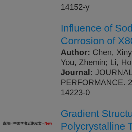
14152-y
Influence of So
Corrosion of X80
Author:
Chen, Xinyu;
You, Zhemin; Li, H
Journal:
JOURNAL
PERFORMANCE. 2026;
14223-0
Gradient Struct
Polycrystalline 
该期刊中国学者近期发文 -
New