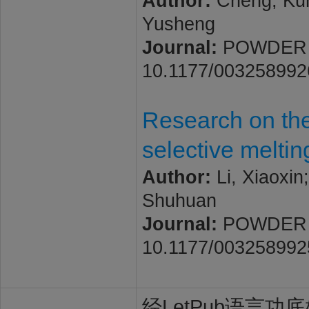
Author:
Cheng, Kun
Yusheng
Journal:
POWDER ME
10.1177/00325899
Research on the 
selective meltin
Author:
Li, Xiaoxin
Shuhuan
Journal:
POWDER ME
10.1177/00325899
经LetPub语言功底雄