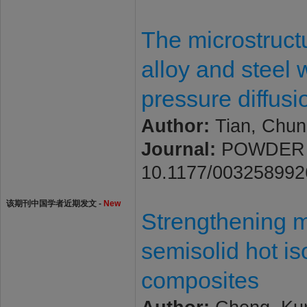
The microstruct
alloy and steel w
pressure diffus
Author:
Tian, Chun
Journal:
POWDER ME
10.1177/00325899
该期刊中国学者近期发文 -
New
Strengthening m
semisolid hot is
composites