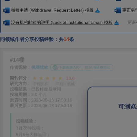
撤稿申请 (Withdrawal Request Letter) 模板
更正/勘误
没有机构邮箱的说明 (Lack of institutional Email) 模板
更新中
同领域作者分享投稿经验：共
14
条
#14楼
作者昵称：
枫继续吹
下载蝌蝌APP，和TA沟通更轻松
期刊评分：
10.0
研究方向：
工程技术
工程：机械
投稿结果：
已投修改后录用
投稿周期：
3.0 个月
发表时间：
2023-06-13 17:50:16
最后更新：
2023-06-13 17:50:16
可浏览
投稿经验：
3月28号投稿；
5月5号大修返回；