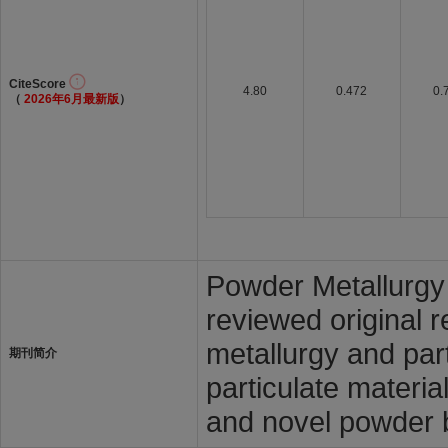
CiteScore
4.80
0.472
0.
（
2026年6月最新版
）
Powder Metallurgy i
reviewed original 
metallurgy and par
期刊简介
particulate materia
and novel powder 