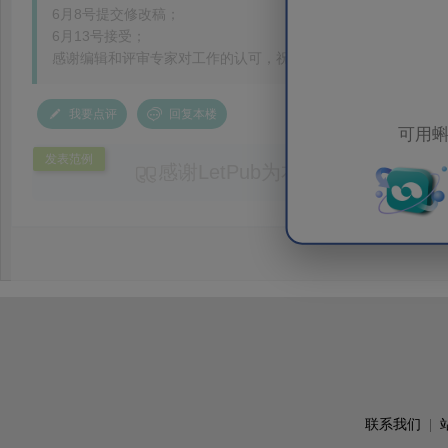
6月8号提交修改稿；
6月13号接受；
感谢编辑和评审专家对工作的认可，祝期刊越办越好！
我要点评
回复本楼
可用蝌
发表范例
感谢LetPub为本论文提供专业
务。编辑结合论文中全光谱响应S
效应及界面电荷传输等研究内容，
论述逻辑进行了系统梳理，使研究
析及机理讨论之间的关系更加清晰
出的呈现。同时，编辑对英文语法
语言规范进行了细致修改，有效提
可读性。整个服务过程中沟通及时
具有针对性，为论文顺利投稿并发表于 Ad
了重要帮助。
联系我们
|