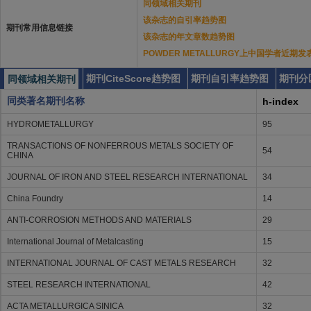
同领域相关期刊
该杂志的自引率趋势图
期刊常用信息链接
该杂志的年文章数趋势图
POWDER METALLURGY上中国学者近期
期刊CiteScore趋势图
期刊自引率趋势图
期刊分
同领域相关期刊
同类著名期刊名称
h-index
HYDROMETALLURGY
95
TRANSACTIONS OF NONFERROUS METALS SOCIETY OF
54
CHINA
JOURNAL OF IRON AND STEEL RESEARCH INTERNATIONAL
34
China Foundry
14
ANTI-CORROSION METHODS AND MATERIALS
29
International Journal of Metalcasting
15
INTERNATIONAL JOURNAL OF CAST METALS RESEARCH
32
STEEL RESEARCH INTERNATIONAL
42
ACTA METALLURGICA SINICA
32