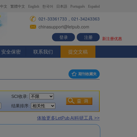
中文
繁體中文
English
한국어
日本語
Português
Español
021-33361733，021-34243363
chinasupport@letpub.com
登录
注册
新注册优惠
安全保密
联系我们
提交文稿
期刊收藏夹
SCI收录:
结果排序:
体验更多LetPub AI科研工具 >>