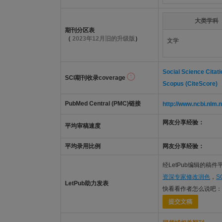
大类学科
期刊分区表
（
2023年12月旧的升级版
）
文学
Social Science Citati
SCI期刊收录coverage
Scopus (CiteScore)
PubMed Central (PMC)链接
http://www.ncbi.nl
网友分享经验：
平均审稿速度
平均录用比例
网友分享经验：
经LetPub编辑的稿
资深专家修改润色
，
S
LetPub助力发表
快看看作者怎么说吧：
提交文稿