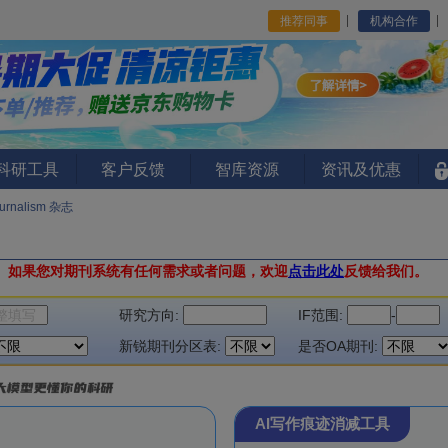
推荐同事
机构合作
I科研工具
客户反馈
智库资源
资讯及优惠
Journalism 杂志
。
如果您对期刊系统有任何需求或者问题，欢迎
点击此处
反馈给我们。
研究方向:
IF范围:
-
新锐期刊分区表:
是否OA期刊:
AI写作痕迹消减工具