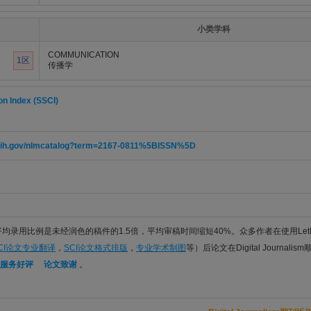
小类学科
COMMUNICATION
1区
传播学
on Index (SSCI)
m.nih.gov/nlmcatalog?term=2167-0811%5BISSN%5D
件平均录用比例是未经润色的稿件的1.5倍，平均审稿时间缩短40%。众多作者在使用Let
CI论文专业翻译
，
SCI论文格式排版
，
专业学术制图
等）后论文在Digital Journali
服务好评
论文致谢
。