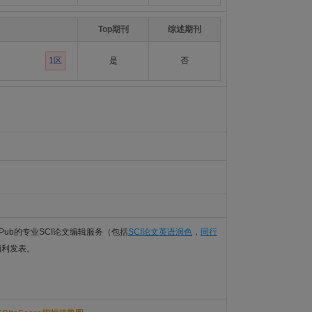
Top期刊
综述期刊
1区
是
否
Pub的专业SCI论文编辑服务（包括
SCI论文英语润色
，
同行
sm顺利发表。