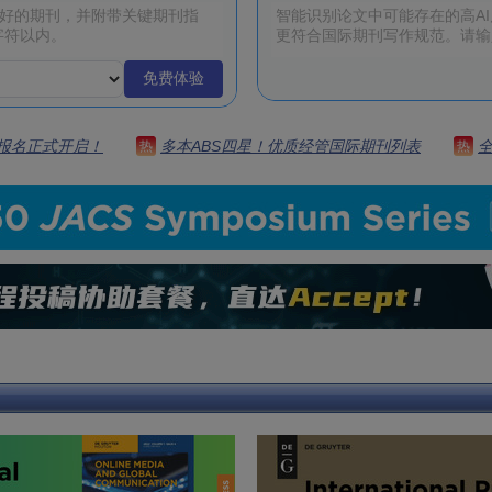
免费体验
 | 报名正式开启！
多本ABS四星！优质经管国际期刊列表
热
热