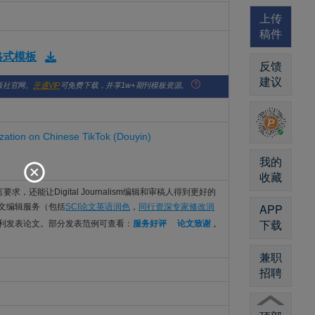
上传
稿件
版格式模板
反馈
建议
版社官网。
开通VIP
可免费下载，并享1w+期刊模板资源。
ization on Chinese TikTok (Douyin)
我的
收藏
的语言要求，还能让Digital Journalism编辑和审稿人得到更好的
APP
I论文编辑服务（包括
SCI论文英语润色
，
同行资深专家修改润
下载
顺利发表论文。部分发表范例可查看：
服务好评
论文致谢
。
兼职
招聘