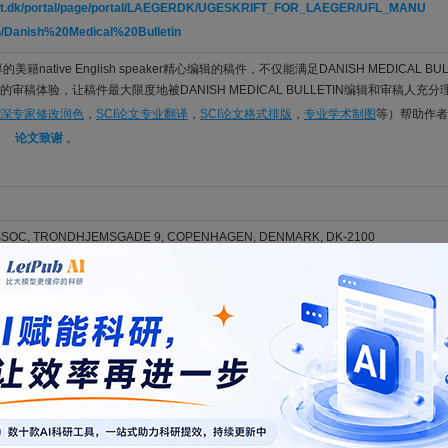
ftet.dk/portal/page/portal/LAEGERDK/UGESKRIFT_FOR_LAEGER/UFL_MANU
Danish%20Medical%20Bulletin
美籍native English speaker精心编辑的稿件，不仅能满足DANISH MEDICAL BU
审稿体验，让稿件最大限度地被DANISH MEDICAL BULLETIN编辑和审稿人充分
深专家修改润色
，
SCI论文专业翻译
，
SCI论文格式排版
，
专业学术制图
等）帮助作者
论文致谢
。
SSOC, TRONDHJEMSGADE 9, COPENHAGEN, DENMARK, DK-2100