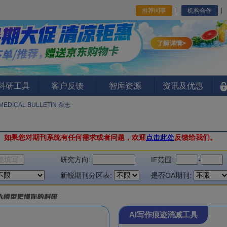
推荐同事
机构合作
I科研工具
客户反馈
智库资源
资讯及优惠
MEDICAL BULLETIN 杂志
。
如果您对期刊系统有任何需求或者问题，欢迎
点击此处
反馈给我们。
研究方向:
IF范围:
-
新锐期刊分区表:
是否OA期刊:
AI写作痕迹消减工具