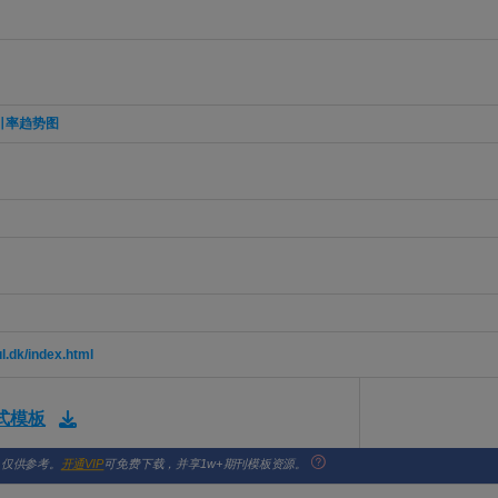
引率趋势图
.dk/index.html
格式模板
，仅供参考。
开通VIP
可免费下载，并享1w+期刊模板资源。