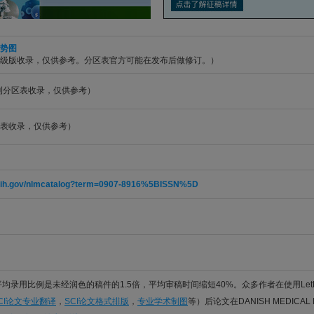
势图
升级版收录，仅供参考。分区表官方可能在发布后做修订。）
期刊分区表收录，仅供参考）
表收录，仅供参考）
m.nih.gov/nlmcatalog?term=0907-8916%5BISSN%5D
件平均录用比例是未经润色的稿件的1.5倍，平均审稿时间缩短40%。众多作者在使用Let
CI论文专业翻译
，
SCI论文格式排版
，
专业学术制图
等）后论文在DANISH MEDICAL