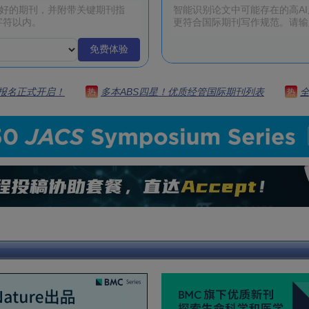
免费体验
 | 报名正式开启！
多本ABS四星！优质经管国际期刊列表
热
热