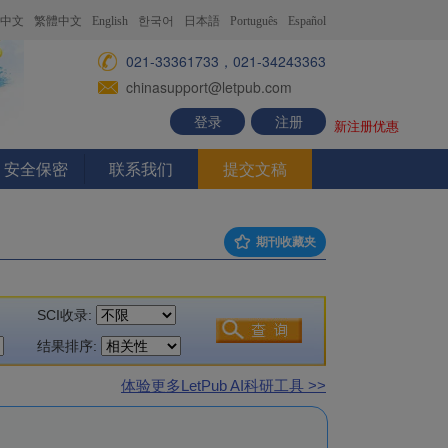
中文
繁體中文
English
한국어
日本語
Português
Español
021-33361733，021-34243363
chinasupport@letpub.com
登录
注册
新注册优惠
安全保密
联系我们
提交文稿
期刊收藏夹
SCI收录:
结果排序:
体验更多LetPub AI科研工具 >>