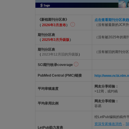
《新锐期刊分区表》
点击查看期刊分区表趋
（没有被最新的JCR
（
2026年3月发布
）
期刊分区表
（没有被2025年的
（
2025年3月升级版
）
期刊分区表
（没有被旧的期刊分区
（
2023年12月旧的升级版
）
SCI期刊收录coverage
PubMed Central (PMC)链接
http://www.ncbi.nl
网友分享经验：
平均审稿速度
>12周，或约稿
网友分享经验：
平均录用比例
容易
经LetPub编辑的稿
资深专家修改润色
，
S
LetPub助力发表