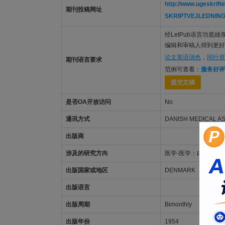
http://www.ugeskri
期刊投稿网址
SKRIPTVEJLEDNING/
经LetPub语言功底雄厚的
编辑和审稿人得到更好的
论文英语润色
，
同行资
期刊语言要求
范例可查看：
服务好评
提交文稿
是否OA开放访问
No
通讯方式
DANISH MEDICAL A
出版商
涉及的研究方向
医学-医学：内科
出版国家或地区
DENMARK
出版语言
出版周期
Bimonthly
出版年份
1954