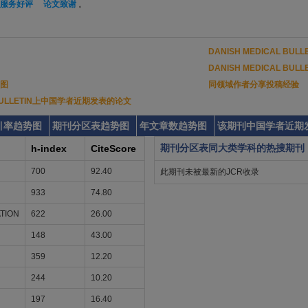
服务好评
论文致谢
。
DANISH MEDICAL BU
DANISH MEDICAL BU
图
同领域作者分享投稿经验
L BULLETIN上中国学者近期发表的论文
引率趋势图
期刊分区表趋势图
年文章数趋势图
该期刊中国学者近期
期刊分区表同大类学科的热搜期刊
h-index
CiteScore
700
92.40
此期刊未被最新的JCR收录
933
74.80
TION
622
26.00
148
43.00
359
12.20
244
10.20
197
16.40