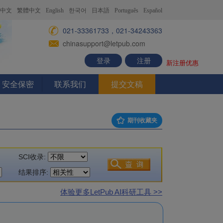
中文
繁體中文
English
한국어
日本語
Português
Español
021-33361733，021-34243363
chinasupport@letpub.com
登录
注册
新注册优惠
安全保密
联系我们
提交文稿
期刊收藏夹
SCI收录:
结果排序:
体验更多LetPub AI科研工具 >>