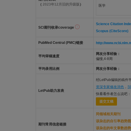
（
2023年12月旧的升级版
）
医学
Science Citation Ind
SCI期刊收录coverage
Scopus (CiteScore)
PubMed Central (PMC)链接
http://www.ncbi.nl
网友分享经验：
平均审稿速度
偏慢,4-8周
平均录用比例
网友分享经验：
经LetPub编辑的稿
资深专家修改润色
，
S
LetPub助力发表
快看看作者怎么说吧：
提交文稿
同领域相关期刊
该杂志的自引率趋势图
期刊常用信息链接
该杂志的年文章数趋势