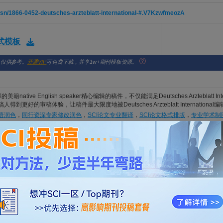
/issn/1866-0452-deutsches-arzteblatt-international-#.V7KzwfmeozA
格式模板
，仅供参考。
开通VIP
可免费下载，并享1w+期刊模板资源。
native English speaker精心编辑的稿件，不仅能满足Deutsches Arzteblatt Inter
辑和审稿人得到更好的审稿体验，让稿件最大限度地被Deutsches Arzteblatt Interna
英语润色
，
同行资深专家修改润色
，
SCI论文专业翻译
，
SCI论文格式排版
，
专业学术制
看：
服务好评
论文致谢
。
-VERLAG GMBH, DIESELSTRABE 2, POSTFACH 400265, COLOGNE, GERMANY,
g