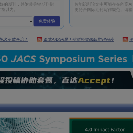
免费体验
 | 报名正式开启！
多本ABS四星！优质经管国际期刊列表
热
热