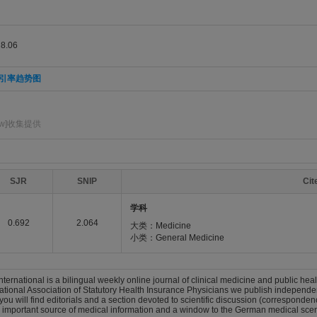
.06
引率趋势图
ow]收集提供
SJR
SNIP
Ci
学科
0.692
2.064
大类：Medicine
小类：General Medicine
nternational is a bilingual weekly online journal of clinical medicine and public heal
tional Association of Statutory Health Insurance Physicians we publish independent
 you will find editorials and a section devoted to scientific discussion (corresponde
an important source of medical information and a window to the German medical sce