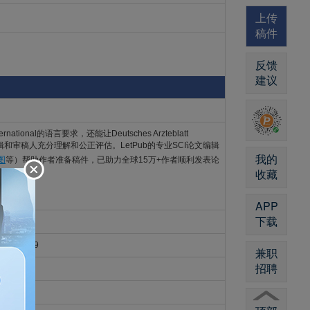
上传
稿件
反馈
建议
national的语言要求，还能让Deutsches Arzteblatt
tional编辑和审稿人充分理解和公正评估。LetPub的专业SCI论文编辑
我的
图
等）帮助作者准备稿件，已助力全球15万+作者顺利发表论
收藏
APP
下载
 D-50859
兼职
招聘