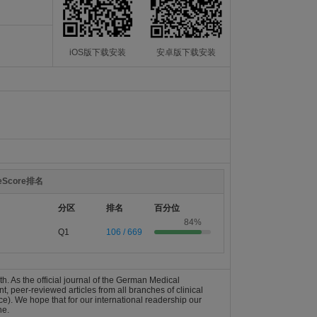
iOS版下载安装
安卓版下载安装
teScore排名
分区
排名
百分位
84%
Q1
106 / 669
th. As the official journal of the German Medical
, peer-reviewed articles from all branches of clinical
nce). We hope that for our international readership our
ne.