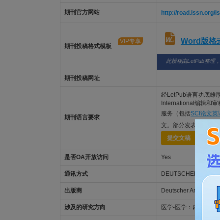
期刊官方网站
http://road.issn.org
Word版
VIP专享
期刊投稿格式模板
此模板由LetPub整理
期刊投稿网址
经LetPub语言功底雄厚的美籍
International编
服务（包括
SCI论文
期刊语言要求
文。部分发表范例可查
提交文稿
是否OA开放访问
Yes
通讯方式
DEUTSCHER AERZTE
出版商
Deutscher Arzte-Verla
涉及的研究方向
医学-医学：内科