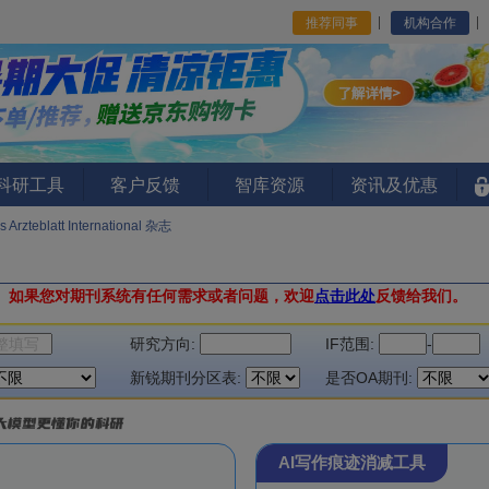
推荐同事
机构合作
I科研工具
客户反馈
智库资源
资讯及优惠
 Arzteblatt International 杂志
。
如果您对期刊系统有任何需求或者问题，欢迎
点击此处
反馈给我们。
研究方向:
IF范围:
-
新锐期刊分区表:
是否OA期刊:
AI写作痕迹消减工具