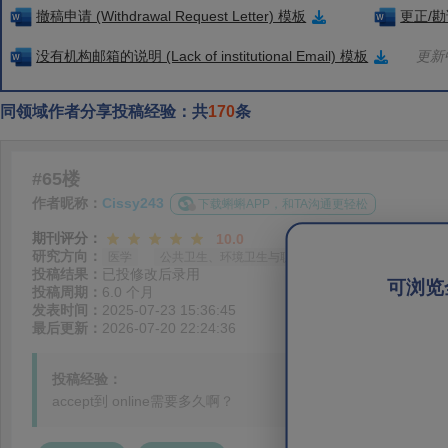
撤稿申请 (Withdrawal Request Letter) 模板
更正/勘误
没有机构邮箱的说明 (Lack of institutional Email) 模板
更新中
同领域作者分享投稿经验：共
170
条
#65楼
作者昵称：
Cissy243
下载蝌蝌APP，和TA沟通更轻松
期刊评分：
10.0
研究方向：
医学
公共卫生、环境卫生与职业卫生
投稿结果：
已投修改后录用
可浏览
投稿周期：
6.0 个月
发表时间：
2025-07-23 15:36:45
最后更新：
2026-07-20 22:24:36
投稿经验：
accept到 online需要多久啊？