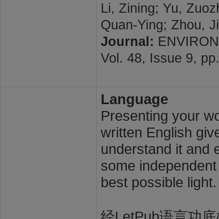
Li, Zining; Yu, Zuo
Quan-Ying; Zhou, J
Journal:
ENVIRON
Vol. 48, Issue 9, p
Language
Presenting your wor
written English giv
understand it and e
some independent s
best possible light.
经LetPub语言功底雄