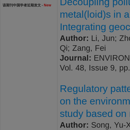
Decoupling pollu
该期刊中国学者近期发文 -
New
metal(loid)s in
Integrating geoc
Author:
Li, Jun; Zh
Qi; Zang, Fei
Journal:
ENVIRON
Vol. 48, Issue 9, p
Regulatory patte
on the environm
study based on 
Author:
Song, Yu-X