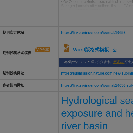
• OA Option: maximise reach with citations ~
Springer journals offer authors flexible OA o
and publishing standards. Research publishe
higher citation performance.
Through OA Option, authors can continue publ
global research landscape
期刊官方网站
https://link.springer.com/journal/10653
Word版格式模板
VIP专享
期刊投稿格式模板
此模板由LetPub整理，仅供参考。
开通VIP
可免
期刊投稿网址
https://submission.nature.com/new-submi
作者指南网址
https://link.springer.com/journal/10653/su
Hydrological se
exposure and hea
river basin