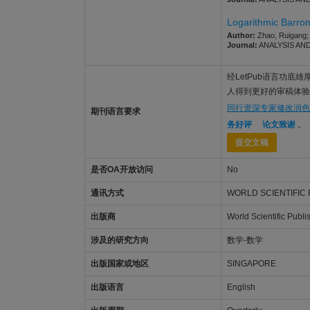
Logarithmic Barron
Author:
Zhao, Ruigang; 
Journal:
ANALYSIS AND A
经LetPub语言功底雄厚的美
人得到更好的审稿体验，让
同行资深专家修改润色
期刊语言要求
务好评
论文致谢
。
提交文稿
是否OA开放访问
No
通讯方式
WORLD SCIENTIFIC 
出版商
World Scientific Publi
涉及的研究方向
数学-数学
出版国家或地区
SINGAPORE
出版语言
English