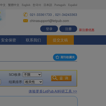
中文
繁體中文
English
한국어
日本語
Português
Español
021-33361733，021-34243363
chinasupport@letpub.com
登录
注册
新注册优惠
安全保密
联系我们
提交文稿
期刊收藏夹
SCI收录:
结果排序:
体验更多LetPub AI科研工具 >>