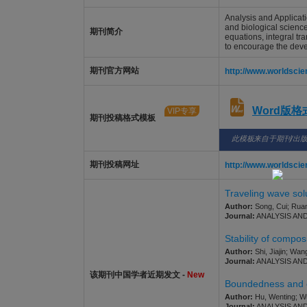
Analysis and Applicati
and biological science
期刊简介
equations, integral tr
to encourage the deve
期刊官方网站
http://www.worldscie
Word版
VIP专享
期刊投稿格式模板
此模板来自于期刊/出
期刊投稿网址
http://www.worldscie
Traveling wave sol
Author:
Song, Cui; Ruan
Journal:
ANALYSIS AND A
Stability of compo
Author:
Shi, Jiajin; Wang
Journal:
ANALYSIS AND A
该期刊中国学者近期发文 -
New
Boundedness and c
Author:
Hu, Wenting; Wu
Journal:
ANALYSIS AND A