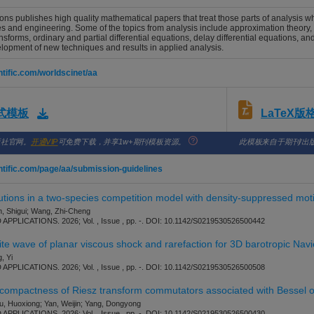
ons publishes high quality mathematical papers that treat those parts of analysis whi
s and engineering. Some of the topics from analysis include approximation theory, as
ansforms, ordinary and partial differential equations, delay differential equations, a
lopment of new techniques and results in applied analysis.
ntific.com/worldscinet/aa
LaTeX
格式模板
版社官网。
开通VIP
可免费下载，并享1w+期刊模板资源。
此模板来自于期刊/出
ntific.com/page/aa/submission-guidelines
utions in a two-species competition model with density-suppressed motil
, Shigui; Wang, Zhi-Cheng
PPLICATIONS. 2026; Vol. , Issue , pp. -. DOI: 10.1142/S0219530526500442
site wave of planar viscous shock and rarefaction for 3D barotropic Nav
, Yi
PPLICATIONS. 2026; Vol. , Issue , pp. -. DOI: 10.1142/S0219530526500508
ompactness of Riesz transform commutators associated with Bessel o
, Huoxiong; Yan, Weijin; Yang, Dongyong
PPLICATIONS. 2026; Vol. , Issue , pp. -. DOI: 10.1142/S0219530526500430