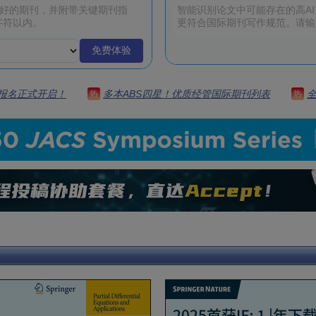
免费体验
 | 报名正式开启！
多本ABS四星！优质经管国际期刊列表
热
热