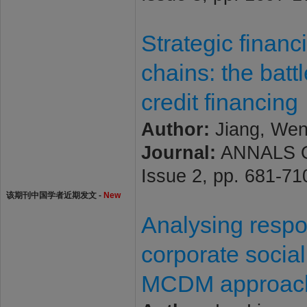
Strategic finan
chains: the batt
credit financing
Author:
Jiang, Wen
Journal:
ANNALS O
Issue 2, pp. 681-7
该期刊中国学者近期发文 -
New
Analysing respon
corporate social
MCDM approac