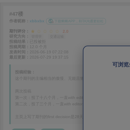
#47楼
作者昵称：
xbbxbx
下载蝌蝌APP，和TA沟通更轻松
期刊评分：
2.0
研究方向：
管理学
交通运输
投稿结果：
已投被拒
投稿周期：
12.0 个月
发表时间：
2026-06-19 07:22:08
最后更新：
2026-07-29 19:37:15
可浏览
投稿经验：
这个期刊的主编相当的傲慢、无能且懒惰
两次投稿
第一次：投了十八个月，一直with editor, 然后拒了，没有审
第二次，投了三个月，一直with editor, 礼貌地催了一下，然后拒了, 
主页上写了期刊的first decision是28天，28天是纯粹忽悠人的