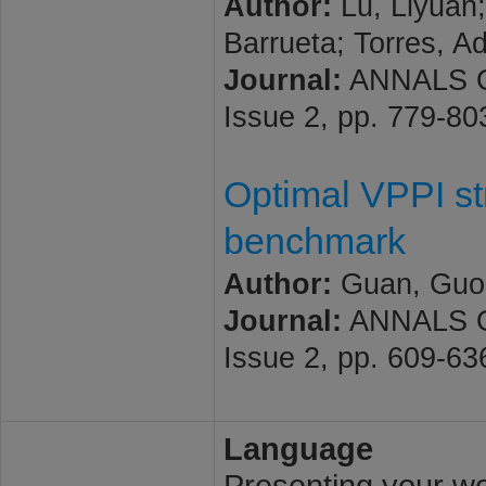
Author:
Lu, Liyuan;
Barrueta; Torres, A
Journal:
ANNALS O
Issue 2, pp. 779-8
Optimal VPPI st
benchmark
Author:
Guan, Guohu
Journal:
ANNALS O
Issue 2, pp. 609-6
Language
Presenting your wor