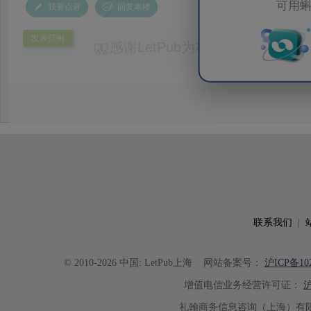
可用蝌
我要点评
回复本楼
发表范例
感谢LetPub为本论文提供专业
务。编辑结合论文中全光谱响应S
效应及界面电荷传输等研究内容，
论述逻辑进行了系统梳理，使研究
析及机理讨论之间的关系更加清晰
出的呈现。同时，编辑对英文语法
语言规范进行了细致修改，有效提
可读性。整个服务过程中沟通及时
具有针对性，为论文顺利投稿并发表于 Ad
了重要帮助。
联系我们
|
© 2010-2026 中国: LetPub上海
网站备案号：
沪ICP备102
增值电信业务经营许可证：
沪
礼翰商务信息咨询（上海）有限