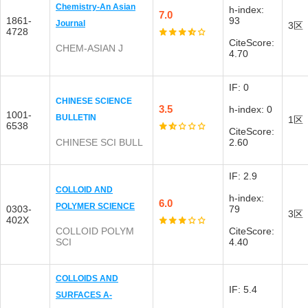
Chemistry-An Asian
h-index:
7.0
1861-
93
Journal
3区
4728
CiteScore:
CHEM-ASIAN J
4.70
IF: 0
CHINESE SCIENCE
3.5
h-index: 0
1001-
BULLETIN
1区
6538
CiteScore:
CHINESE SCI BULL
2.60
IF: 2.9
COLLOID AND
h-index:
6.0
POLYMER SCIENCE
0303-
79
3区
402X
COLLOID POLYM
CiteScore:
SCI
4.40
COLLOIDS AND
IF: 5.4
SURFACES A-