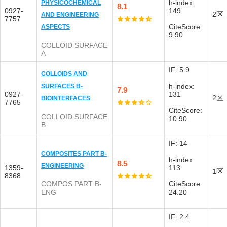
h-index:
PHYSICOCHEMICAL
8.1
0927-
149
2区
AND ENGINEERING
7757
CiteScore:
ASPECTS
9.90
COLLOID SURFACE
A
IF: 5.9
COLLOIDS AND
h-index:
SURFACES B-
7.9
0927-
131
2区
BIOINTERFACES
7765
CiteScore:
COLLOID SURFACE
10.90
B
IF: 14
COMPOSITES PART B-
h-index:
8.5
ENGINEERING
1359-
113
1区
8368
COMPOS PART B-
CiteScore:
ENG
24.20
IF: 2.4