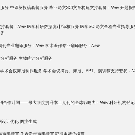
餐服务
中译英投稿套餐服务
毕业论文SCI文章构建支持套餐 -
New
开题报告
持套餐 -
New
医学科研数据统计/审核服务
医学SCI论文全程专业指导服
服务
期刊专业翻译服务 -
New
学术著作专业翻译服务 -
New
计分析服务
生物统计分析服务
学术会议海报制作服务
学术会议摘要、海报、PPT、演讲稿支持套餐 -
N
刊合作计划——最大限度提升本土期刊的全球影响力 -
New
科研机构登记
图设计优化
图注生成
突声明撰写
作者贡献声明撰写
延期申请信撰写