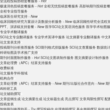
全流程投稿协助套餐服务 -
Hot
极速润色投稿套餐服务 -
Hot
全程无忧投稿套餐服务
高影响期刊投稿套
全程专业指导服务
临床医生研究支持 -
New
临床回顾性研究方案设计及数据分析服务 -
New
临床回顾性研究全流程支
PPT、演讲稿支持套餐 -
New
医学SCI论文英语润色服务
医学学术绘图
专业学术翻译服务
SCI论文专业翻译服务
专业学术英译中服务
论文摘要专业翻译服务
中文
论文发表支持
投稿期刊分析推荐服务
SCI期刊格式排版服务
SCI论文查重服务
数据统
科研绘图及学术推广支持
期刊封面图制作服务 -
Hot
SCI论文图表制作服务
图文摘要设计制作服务
文章处理费（APC）结算支持服务
收费标准
论文服务学科领域
机构合作
文章处理费（APC）结算支持服务 -
New
期刊/出版社合作意向 -
New
期
AI科研工具
论文辅助撰写
文章提纲生成
论文摘要生成
论文标题生成
亮点撰写
文章局限性撰写
配
投稿发表
智能期刊推荐助手 -
Try
撰写投稿信
伦理声明撰写
基金声明撰写
利益冲