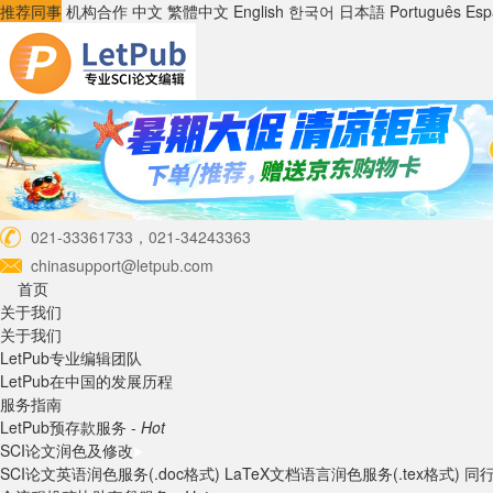
推荐同事
机构合作
中文
繁體中文
English
한국어
日本語
Português
Esp
021-33361733，021-34243363
chinasupport@letpub.com
首页
关于我们
关于我们
LetPub专业编辑团队
LetPub在中国的发展历程
服务指南
LetPub预存款服务 -
Hot
SCI论文润色及修改
SCI论文英语润色服务(.doc格式)
LaTeX文档语言润色服务(.tex格式)
同行