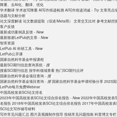
降重、去AI化、翻译、优化
学术翻译
学术改写降重
AI写作痕迹检测
AI写作痕迹消减 -
Try
文章亮点
选题与文献分析
论文深度解读
论文数据提取（综述/Meta用）
文章交叉比对
参考文献挖
客户反馈
最新成功案例及反馈 -
New
最新致谢LetPub的文章 -
New
智库资源
LetPub AI 科研工具 -
New
LetPub公开课
国家自然科学基金申报课程
最新SCI期刊信息查询系统 -
搜
搜索SCI期刊信息
按学科领域查看
热门SCI期刊点评
国家自然科学基金项目查询 -
搜
国家自然科学基金项目查询 -
搜
国家自然科学基金申请经验分享
202
LetPub每月免费Webinar
中国高校发表SCI论文排名
2023年中国高校发表SCI论文综合排名报告 -
New
2022年中国高校发表
名报告
2018年中国高校发表SCI论文综合排名报告
2017年中国高校发表
SCI论文写作辅导材料
写作常见问题汇总
图片及视频制作指导
投稿常见问题指南
科普博文专栏