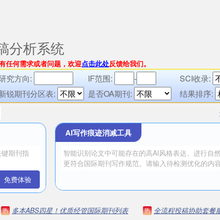
稿分析系统
有任何需求或者问题，欢迎
点击此处
反馈给我们。
研究方向:
IF范围:
-
SCI收录:
新锐期刊分区表:
是否OA期刊:
结果排序:
AI写作痕迹消减工具
免费体验
多本ABS四星！优质经管国际期刊列表
全流程投稿协助套餐
热
热