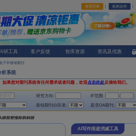
推荐同事
机构合作
I科研工具
客户反馈
智库资源
资讯及优惠
电子学领域期刊
分析系统
。
如果您对期刊系统有任何需求或者问题，欢迎
点击此处
反馈给我们。
研究方向:
IF范围:
-
新锐期刊分区表:
是否OA期刊:
AI写作痕迹消减工具