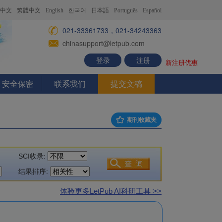
中文
繁體中文
English
한국어
日本語
Português
Español
021-33361733，021-34243363
chinasupport@letpub.com
登录
注册
新注册优惠
安全保密
联系我们
提交文稿
期刊收藏夹
SCI收录:
结果排序:
体验更多LetPub AI科研工具 >>