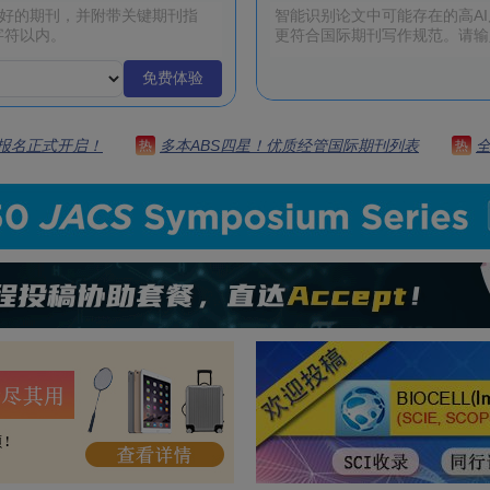
免费体验
 | 报名正式开启！
多本ABS四星！优质经管国际期刊列表
热
热