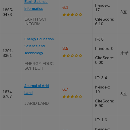
Earth Science
h-index:
6.1
Informatics
1865-
17
3区
0473
EARTH SCI
CiteScore:
INFORM
6.10
IF: 0
Energy Education
Science and
3.5
h-index: 0
1301-
未录
Technology
8361
CiteScore:
0.00
ENERGY EDUC
SCI TECH
IF: 3.4
Journal of Arid
h-index:
6.7
1674-
19
Land
3区
6767
CiteScore:
J ARID LAND
5.90
IF: 1.6
h-index: