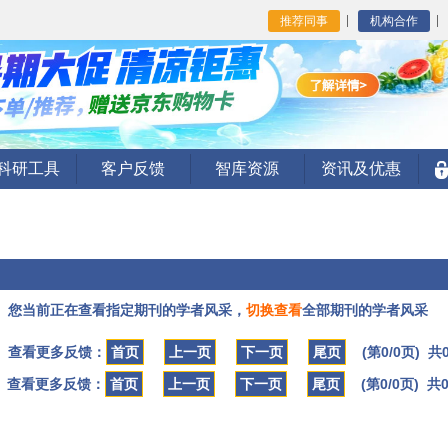
推荐同事
机构合作
I科研工具
客户反馈
智库资源
资讯及优惠
您当前正在查看指定期刊的学者风采，
切换查看
全部期刊的学者风采
查看更多反馈：
首页
上一页
下一页
尾页
(第0/0页) 共
查看更多反馈：
首页
上一页
下一页
尾页
(第0/0页) 共