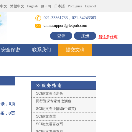
中文
繁體中文
English
한국어
日本語
Português
Español
021-33361733，021-34243363
chinasupport@letpub.com
登录
注册
新注册优惠
安全保密
联系我们
提交文稿
>> 服 务 指 南
SCI论文英语润色
同行资深专家修改润色
0条，0页
SCI论文专业翻译(中译英)
0条，0页
SCI论文查重
SCI论文语言改写
SCI论文发表支持