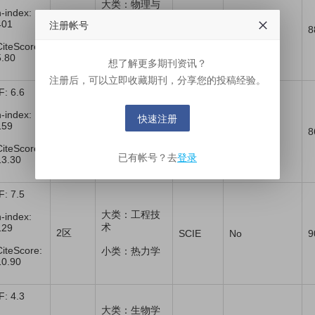
大类：物理与
h-index:
天体物理
SCI
注册帐号
401
3区
No
8
小类：物理：
SCIE
CiteScore:
应用
5.80
想了解更多期刊资讯？
注册后，可以立即收藏期刊，分享您的投稿经验。
F: 6.6
大类：材料科
h-index:
快速注册
学
SCI
159
2区
No
8
小类：物理化
SCIE
CiteScore:
学
已有帐号？去
登录
13.30
F: 7.5
大类：工程技
h-index:
术
129
2区
SCIE
No
9
CiteScore:
小类：热力学
10.90
F: 4.3
大类：生物学