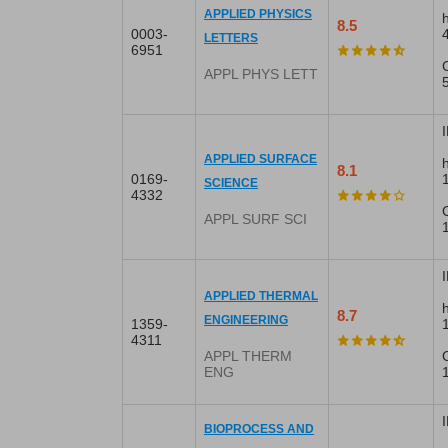
APPLIED PHYSICS
8.5
0003-
LETTERS
6951
APPL PHYS LETT
I
APPLIED SURFACE
8.1
0169-
SCIENCE
4332
APPL SURF SCI
I
APPLIED THERMAL
8.7
ENGINEERING
1359-
4311
APPL THERM
ENG
I
BIOPROCESS AND