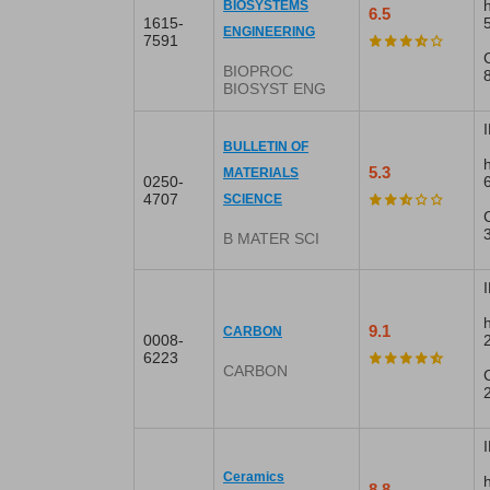
BIOSYSTEMS
6.5
1615-
ENGINEERING
7591
BIOPROC
BIOSYST ENG
I
BULLETIN OF
5.3
MATERIALS
0250-
4707
SCIENCE
B MATER SCI
9.1
CARBON
0008-
6223
CARBON
I
Ceramics
8.8