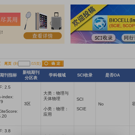
页
尾页
(到
/15页)
新锐期刊
期刊指标
学科领域
SCI收录
是否OA
分区表
F: 2.5
大类：物理与
h-index:
天体物理
SCI
79
3区
No
小类：物理：
SCIE
CiteScore:
应用
5.20
F: 3.8