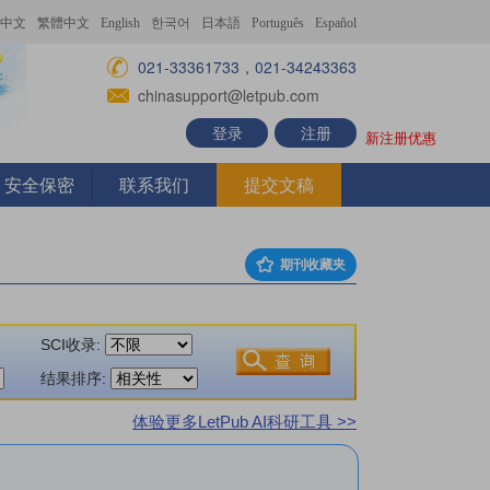
中文
繁體中文
English
한국어
日本語
Português
Español
021-33361733，021-34243363
chinasupport@letpub.com
登录
注册
新注册优惠
安全保密
联系我们
提交文稿
期刊收藏夹
SCI收录:
结果排序:
体验更多LetPub AI科研工具 >>