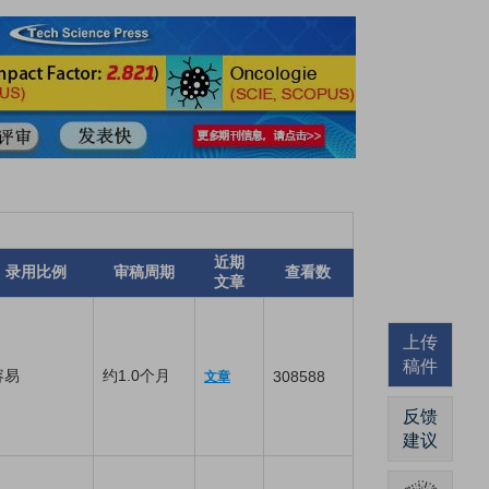
近期
录用比例
审稿周期
查看数
文章
上传
稿件
容易
约1.0个月
308588
文章
反馈
建议