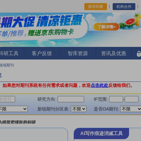
推荐同事
机构合作
I科研工具
客户反馈
智库资源
资讯及优惠
领域期刊
统
。
如果您对期刊系统有任何需求或者问题，欢迎
点击此处
反馈给我们。
研究方向:
IF范围:
-
新锐期刊分区表:
是否OA期刊:
AI写作痕迹消减工具