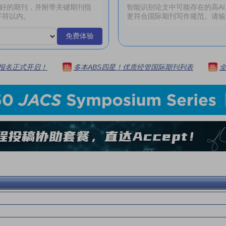
免费体验
 | 报名正式开启！
多本ABS四星！优质经管国际期刊列表
热
热