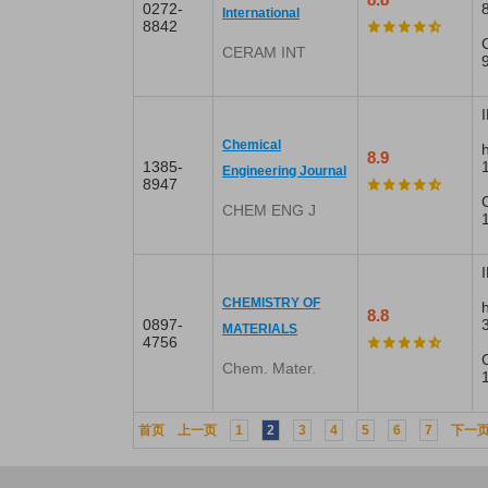
0272-
International
8842
CERAM INT
Chemical
8.9
1385-
Engineering Journal
8947
CHEM ENG J
I
CHEMISTRY OF
8.8
0897-
MATERIALS
4756
Chem. Mater.
首页
上一页
1
2
3
4
5
6
7
下一