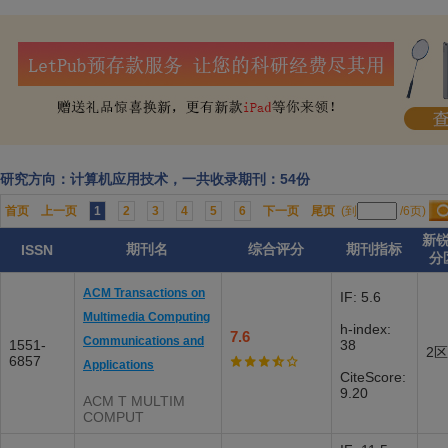
研究方向：计算机应用技术，一共收录期刊：54份
首页
上一页
1
2
3
4
5
6
下一页
尾页
(到
/6页)
新
期刊名
综合评分
期刊指标
ISSN
分
ACM Transactions on
IF: 5.6
Multimedia Computing
h-index:
7.6
Communications and
1551-
38
2区
6857
Applications
CiteScore:
9.20
ACM T MULTIM
COMPUT