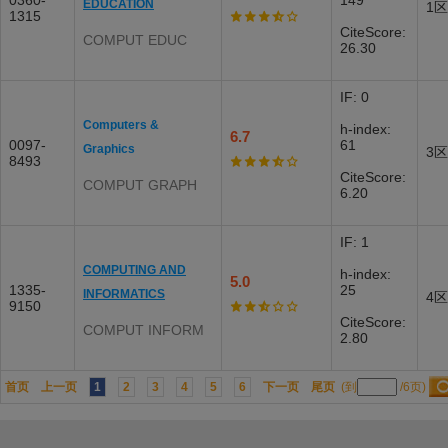
0360-
149
EDUCATION
1区
1315
CiteScore:
COMPUT EDUC
26.30
IF: 0
Computers &
h-index:
6.7
0097-
61
Graphics
3区
8493
CiteScore:
COMPUT GRAPH
6.20
IF: 1
COMPUTING AND
h-index:
5.0
1335-
25
INFORMATICS
4区
9150
CiteScore:
COMPUT INFORM
2.80
首页
上一页
1
2
3
4
5
6
下一页
尾页
(到
/6页)