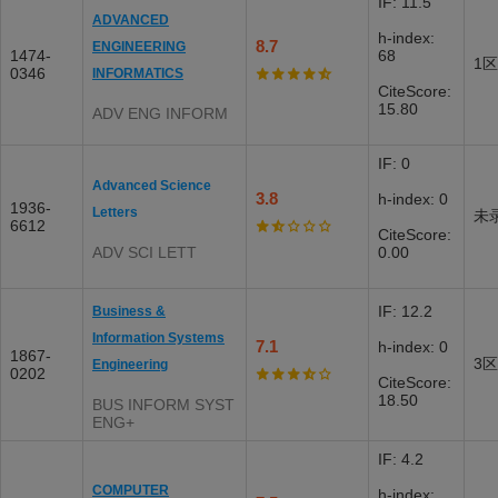
IF: 11.5
ADVANCED
h-index:
8.7
ENGINEERING
1474-
68
1区
0346
INFORMATICS
CiteScore:
15.80
ADV ENG INFORM
IF: 0
Advanced Science
3.8
h-index: 0
1936-
Letters
未
6612
CiteScore:
ADV SCI LETT
0.00
IF: 12.2
Business &
Information Systems
7.1
h-index: 0
1867-
3区
Engineering
0202
CiteScore:
18.50
BUS INFORM SYST
ENG+
IF: 4.2
COMPUTER
h-index: