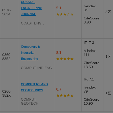
COASTAL
h-index:
5.1
ENGINEERING
0578-
34
3区
5634
JOURNAL
CiteScore:
3.90
COAST ENG J
IF: 7.3
Computers &
h-index:
8.1
Industrial
0360-
111
1区
8352
Engineering
CiteScore:
13.50
COMPUT IND ENG
IF: 7.1
COMPUTERS AND
h-index:
8.7
GEOTECHNICS
0266-
79
1区
352X
COMPUT
CiteScore:
GEOTECH
10.90