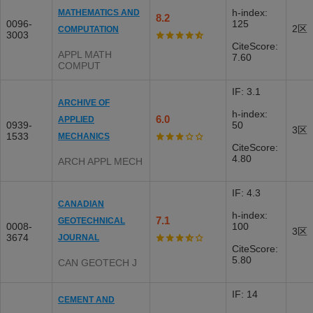
h-index:
MATHEMATICS AND
8.2
0096-
125
2区
COMPUTATION
3003
CiteScore:
APPL MATH
7.60
COMPUT
IF: 3.1
ARCHIVE OF
h-index:
6.0
APPLIED
0939-
50
3区
1533
MECHANICS
CiteScore:
4.80
ARCH APPL MECH
IF: 4.3
CANADIAN
h-index:
7.1
GEOTECHNICAL
0008-
100
3区
3674
JOURNAL
CiteScore:
5.80
CAN GEOTECH J
IF: 14
CEMENT AND