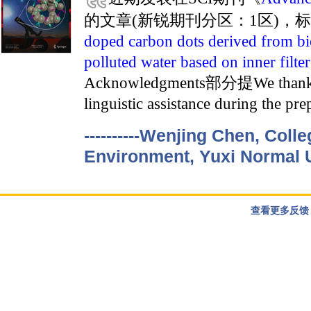
的文章(新锐期刊分区：1区)，标
doped carbon dots derived from b
polluted water based on inner filter
Acknowledgments部分提We thank Le
linguistic assistance during the pre
----------Wenjing Chen, Col
Environment, Yuxi Normal U
查看更多反馈