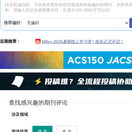
推荐偏好:
近期推荐：
Wiley 2026暑期线上学习营 | 报名正式开启！
热
查找感兴趣的期刊评论
涉及领域
筛选排序
搜 索
重 置