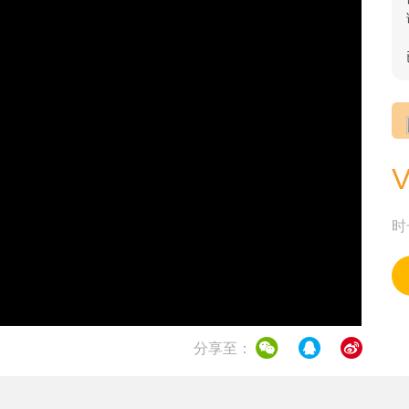
时
分享至：