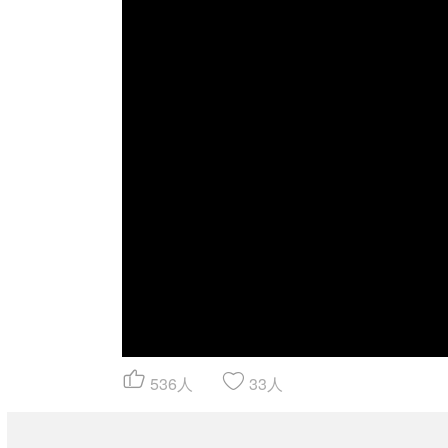
536
人
33
人