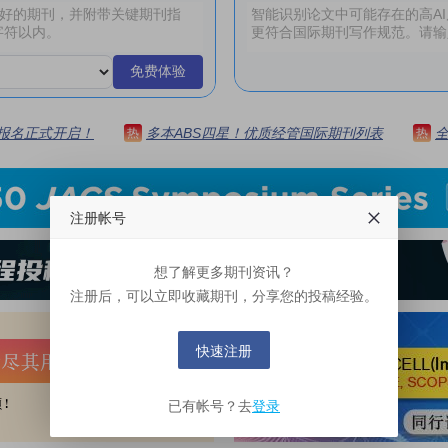
免费体验
 | 报名正式开启！
多本ABS四星！优质经管国际期刊列表
热
热
注册帐号
想了解更多期刊资讯？
注册后，可以立即收藏期刊，分享您的投稿经验。
快速注册
已有帐号？去
登录