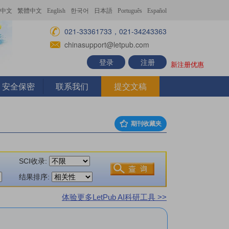
中文
繁體中文
English
한국어
日本語
Português
Español
021-33361733，021-34243363
chinasupport@letpub.com
登录
注册
新注册优惠
安全保密
联系我们
提交文稿
期刊收藏夹
SCI收录:
结果排序:
体验更多LetPub AI科研工具 >>