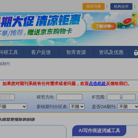
推荐同事
机构合作
I科研工具
客户反馈
智库资源
资讯及优惠
域期刊
。
如果您对期刊系统有任何需求或者问题，欢迎
点击此处
反馈给我们。
研究方向:
IF范围:
-
新锐期刊分区表:
是否OA期刊:
AI写作痕迹消减工具