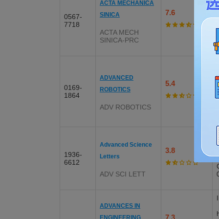
ACTA MECHANICA
7.6
SINICA
0567-
7718
ACTA MECH
SINICA-PRC
ADVANCED
5.4
0169-
ROBOTICS
1864
ADV ROBOTICS
Advanced Science
3.8
1936-
Letters
6612
ADV SCI LETT
ADVANCES IN
7.3
ENGINEERING