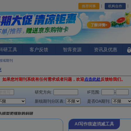
推荐同事
机构合作
I科研工具
客户反馈
智库资源
资讯及优惠
领域期刊
统
。
如果您对期刊系统有任何需求或者问题，欢迎
点击此处
反馈给我们。
研究方向:
IF范围:
-
新锐期刊分区表:
是否OA期刊:
AI写作痕迹消减工具