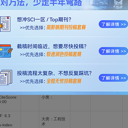
大类：工程技
h-index:
术
SCI
38
2区
No
小类：工程：
SCIE
CiteScore:
机械
6.30
IF: 1.7
大类：计算机
h-index:
科学
55
4区
约
SCIE
No
小类：机器人
CiteScore:
学
3.60
IF: 0
大类：
h-index: 0
未录
无
约
No
CiteScore:
小类：
0.00
IF: 6.3
大类：工程技
术
h-index: