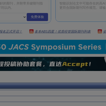
免费体验
 | 报名正式开启！
多本ABS四星！优质经管国际期刊列表
热
热