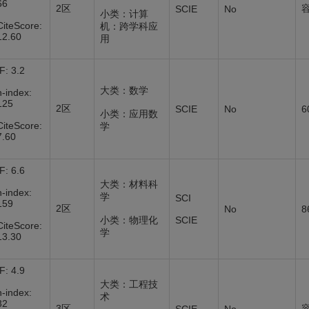
66
2区
SCIE
No
小类：计算
CiteScore:
机：跨学科应
12.60
用
IF: 3.2
大类：数学
h-index:
125
2区
SCIE
No
6
小类：应用数
CiteScore:
学
7.60
IF: 6.6
大类：材料科
h-index:
学
SCI
159
2区
No
8
小类：物理化
SCIE
CiteScore:
学
13.30
IF: 4.9
大类：工程技
h-index:
术
32
3区