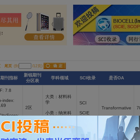
页
尾页
(到
/12页)
新锐期刊
期刊指标
学科领域
SCI收录
是否OA
分区表
IF: 7.8
大类：材料科
h-index:
学
SCI
169
2区
Transformative
7
小类：纳米科
SCIE
CiteScore:
技
13.30
IF: 4