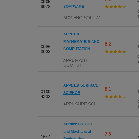
0965-
9978
SOFTWARE
ADV ENG SOFTW
APPLIED
MATHEMATICS AND
8.2
0096-
COMPUTATION
3003
APPL MATH
COMPUT
APPLIED SURFACE
8.1
0169-
SCIENCE
4332
APPL SURF SCI
Archives of Civil
and Mechanical
7.5
1644-