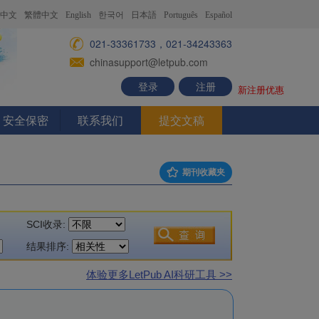
中文
繁體中文
English
한국어
日本語
Português
Español
021-33361733，021-34243363
chinasupport@letpub.com
登录
注册
新注册优惠
安全保密
联系我们
提交文稿
期刊收藏夹
SCI收录:
结果排序:
体验更多LetPub AI科研工具 >>