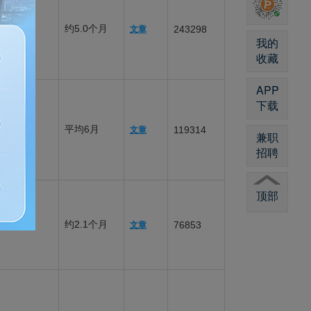
容易
约5.0个月
243298
文章
我的
收藏
APP
下载
25%
平均6月
119314
文章
兼职
招聘
顶部
40%
约2.1个月
76853
文章