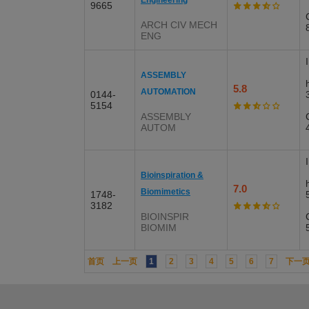
Engineering
9665
ARCH CIV MECH
ENG
ASSEMBLY
5.8
AUTOMATION
0144-
5154
ASSEMBLY
AUTOM
Bioinspiration &
7.0
Biomimetics
1748-
3182
BIOINSPIR
BIOMIM
首页
上一页
1
2
3
4
5
6
7
下一