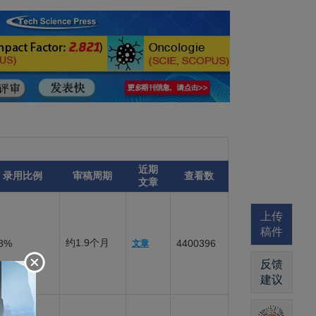
近期
录用比例
审稿周期
查看数
文章
上传
稿件
约1.9个月
8%
4400396
文章
反馈
建议