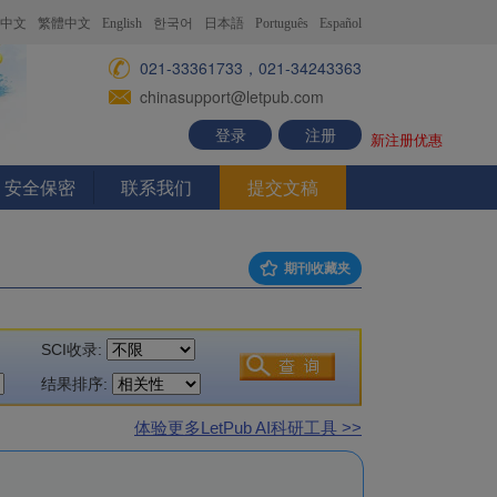
中文
繁體中文
English
한국어
日本語
Português
Español
021-33361733，021-34243363
chinasupport@letpub.com
登录
注册
新注册优惠
安全保密
联系我们
提交文稿
期刊收藏夹
SCI收录:
结果排序:
体验更多LetPub AI科研工具 >>