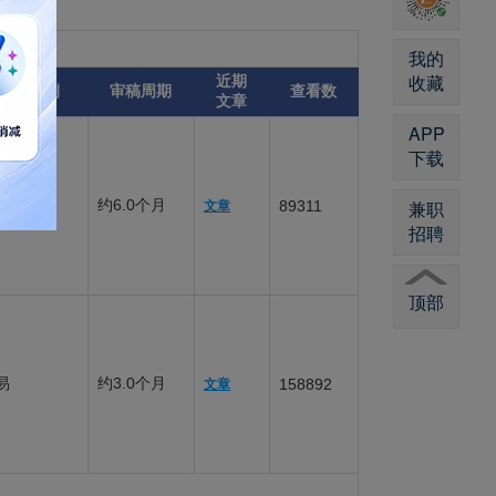
我的
收藏
近期
录用比例
审稿周期
查看数
文章
APP
下载
兼职
易
约6.0个月
89311
文章
招聘
顶部
易
约3.0个月
158892
文章