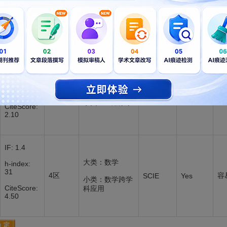
新锐期刊
期刊指标
学科领域
SCI收录
是否OA
分区表
IF: 1.1
h-index:
大类：数学
SCI
55
4区
容
No
小类：应用数学
SCIE
CiteScore:
2.10
IF: 1.4
大类：数学
h-index:
31
4区
容
SCIE
Yes
小类：数学跨学
CiteScore:
科应用
4.50