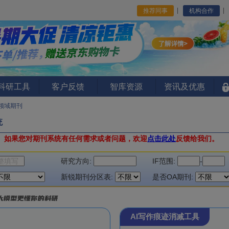
推荐同事
机构合作
I科研工具
客户反馈
智库资源
资讯及优惠
领域期刊
统
。
如果您对期刊系统有任何需求或者问题，欢迎
点击此处
反馈给我们。
研究方向:
IF范围:
-
新锐期刊分区表:
是否OA期刊:
AI写作痕迹消减工具